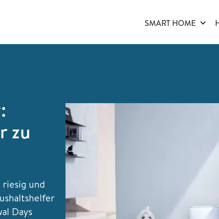
SMART HOME
:
r zu
 riesig und
ushaltshelfer
wal Days