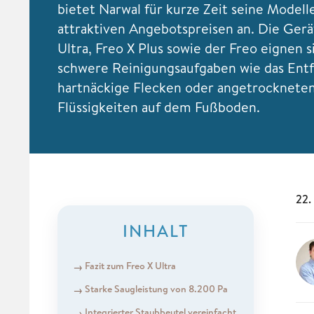
bietet Narwal für kurze Zeit seine Modell
attraktiven Angebotspreisen an. Die Gerä
Ultra, Freo X Plus sowie der Freo eignen si
schwere Reinigungsaufgaben wie das Ent
hartnäckige Flecken oder angetrocknete
Flüssigkeiten auf dem Fußboden.
22.
INHALT
Fazit zum Freo X Ultra
Starke Saugleistung von 8.200 Pa
Integrierter Staubbeutel vereinfacht