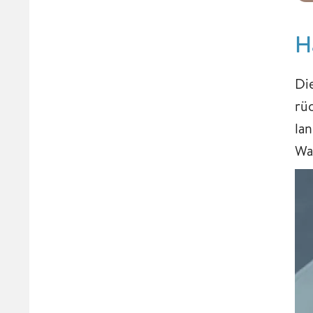
H
Di
rü
la
Wa