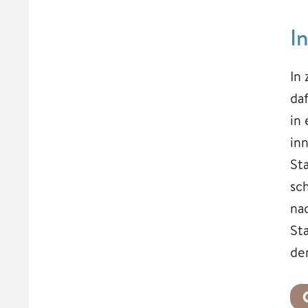
I
In
da
in
in
St
sch
na
St
de