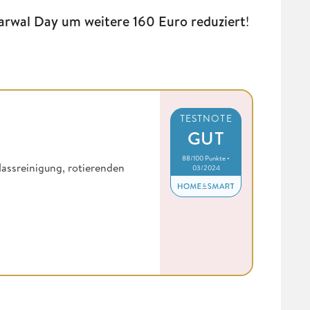
Narwal Day um weitere 160 Euro reduziert
!
TESTNOTE
GUT
88/100 Punkte •
assreinigung, rotierenden
03/2024