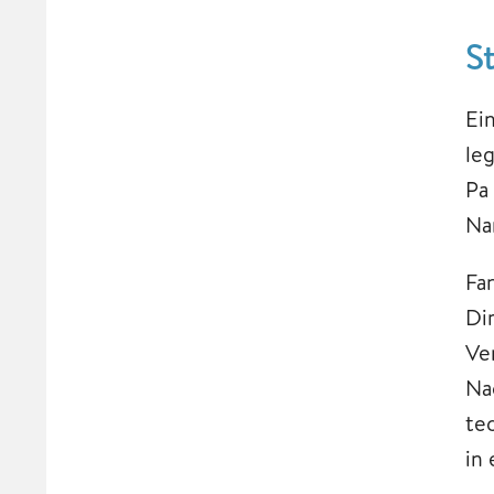
S
Ei
le
Pa
Na
Fa
Di
Ve
Na
te
in