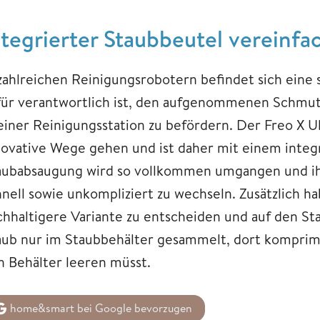
ntegrierter Staubbeutel vereinf
 zahlreichen Reinigungsrobotern befindet sich ein
für verantwortlich ist, den aufgenommenen Schmut
 einer Reinigungsstation zu befördern. Der Freo X
novative Wege gehen und ist daher mit einem integr
aubabsaugung wird so vollkommen umgangen und ihr
nell sowie unkompliziert zu wechseln. Zusätzlich ha
chhaltigere Variante zu entscheiden und auf den Sta
aub nur im Staubbehälter gesammelt, dort komprimi
n Behälter leeren müsst.
home&smart bei Google bevorzugen