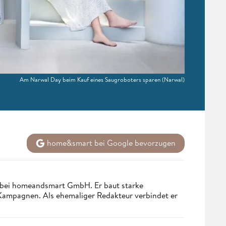
Am Narwal Day beim Kauf eines Saugroboters sparen
(Narwal)
home&smart bei Google bevorzugen
 bei homeandsmart GmbH. Er baut starke
 Kampagnen. Als ehemaliger Redakteur verbindet er