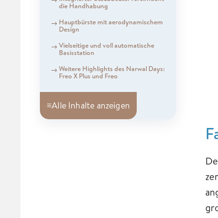
die Handhabung
Hauptbürste mit aerodynamischem
Design
Vielseitige und voll automatische
Basisstation
Weitere Highlights des Narwal Days:
Freo X Plus und Freo
≡
Alle Inhalte anzeigen
F
De
ze
an
gr