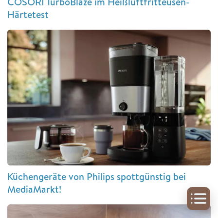
COSORI TurboBlaze im Heißluftfritteusen-
Härtetest
Küchengeräte von Philips spottgünstig bei
MediaMarkt!