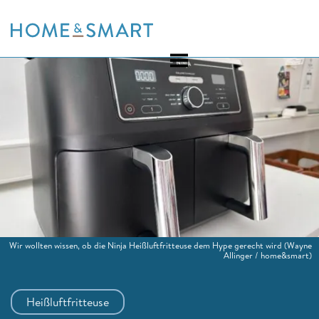
Skip
to
content
Wir wollten wissen, ob die Ninja Heißluftfritteuse dem Hype gerecht wird
(Wayne
Allinger / home&smart)
Heißluftfritteuse