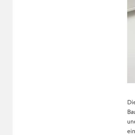
Di
Ba
un
ei