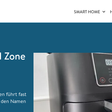
SMART HOME
l Zone
en führt fast
l den Namen