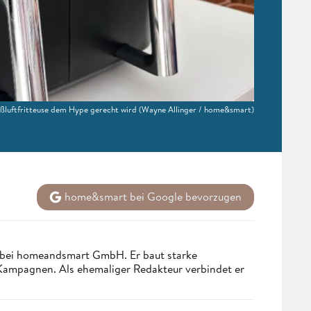
eißluftfritteuse dem Hype gerecht wird
(Wayne Allinger / home&smart)
home&smart bei Google bevorzugen
 bei homeandsmart GmbH. Er baut starke
 Kampagnen. Als ehemaliger Redakteur verbindet er