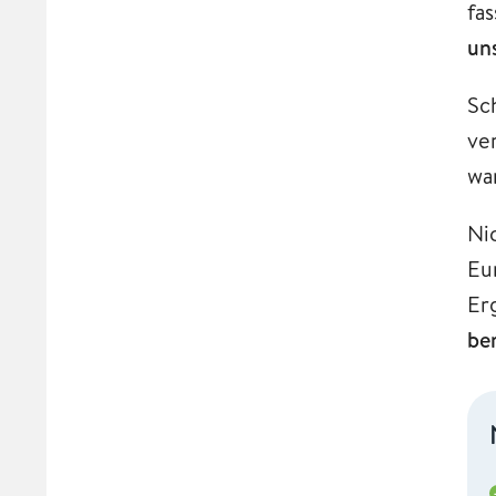
fa
un
Sc
ve
wa
Ni
Eu
Er
ber