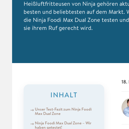
Heißluftfritteusen von Ninja gehören aktu
besten und beliebtesten auf dem Markt. 
die Ninja Foodi Max Dual Zone testen und
sie ihrem Ruf gerecht wird.
18.
INHALT
Unser Test-Fazit zum Ninja Foodi
Max Dual Zone
Ninja Foodi Max Dual Zone – Wir
haben getestet!