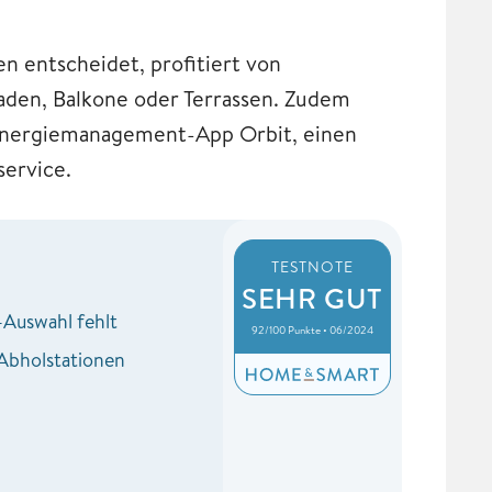
en entscheidet, profitiert von
saden, Balkone oder Terrassen. Zudem
e Energiemanagement-App Orbit, einen
service.
TESTNOTE
SEHR GUT
Auswahl fehlt
92/100 Punkte • 06/2024
 Abholstationen