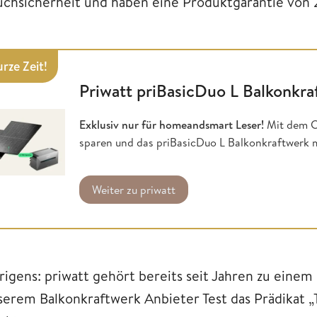
uchsicherheit und haben eine Produktgarantie von 
rze Zeit!
Priwatt priBasicDuo L Balkonkra
Exklusiv nur für homeandsmart Leser!
Mit dem C
sparen und das priBasicDuo L Balkonkraftwerk 
Weiter zu priwatt
rigens: priwatt gehört bereits seit Jahren zu eine
serem Balkonkraftwerk Anbieter Test das Prädikat 