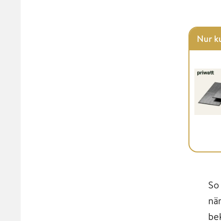
Nur ku
So
nä
be