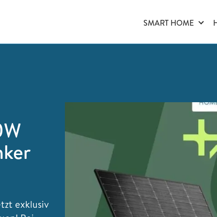
SMART HOME
00W
nker
tzt exklusiv