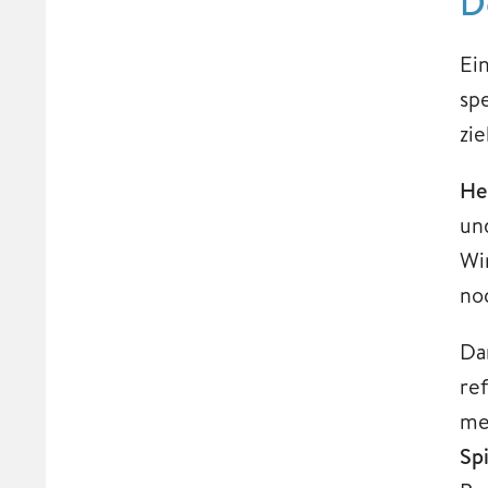
D
Ei
sp
zi
He
un
Wi
no
Da
re
me
Sp