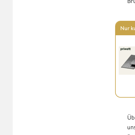
Br
Nur ku
Üb
un