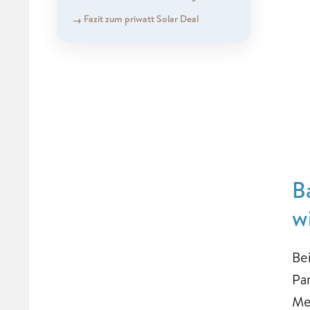
Fazit zum priwatt Solar Deal
B
w
Be
Pa
Me