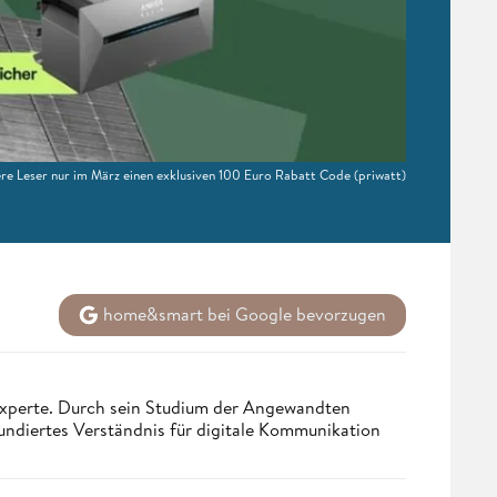
sere Leser nur im März einen exklusiven 100 Euro Rabatt Code
(priwatt)
home&smart bei Google bevorzugen
 Experte. Durch sein Studium der Angewandten
undiertes Verständnis für digitale Kommunikation