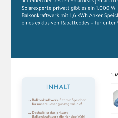
auf einen der besten Solardeals jemals fr
Solarexperte priwatt gibt es ein 1.000 W
Balkonkraftwerk mit 1,6 kWh Anker Speic
eines exklusiven Rabattcodes – für unte
1. 
INHALT
Balkonkraftwerk-Set mit Speicher
für unsere Leser günstig wie nie!
Deshalb ist das priwatt
Balkonkraftwerk die richtige Wahl