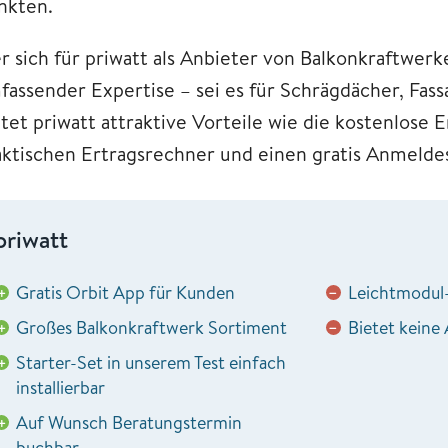
nkten.
r sich für priwatt als Anbieter von Balkonkraftwerk
fassender Expertise – sei es für Schrägdächer, Fas
etet priwatt attraktive Vorteile wie die kostenlos
aktischen Ertragsrechner und einen gratis Anmelde
priwatt
Gratis Orbit App für Kunden
Leichtmodul-
+
−
Großes Balkonkraftwerk Sortiment
Bietet keine
+
−
Starter-Set in unserem Test einfach
+
installierbar
Auf Wunsch Beratungstermin
+
buchbar