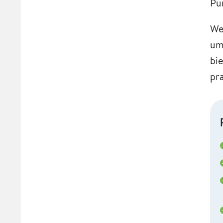
Pu
We
um
bi
pr