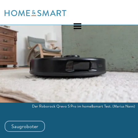
Skip
to
content
Der Roborock Qrevo S Pro im home&smart Test.
(Marius Nann)
Saugroboter