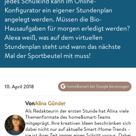
jedes Schulkind kann im Online-
Konfigurator ein eigener Stundenplan
angelegt werden. Müssen die Bio-
Hausaufgaben für morgen erledigt werden?
Alexa weiß, was auf dem virtuellen
Stundenplan steht und wann das nächste
Mal der Sportbeutel mit muss!
10. April 2018
home&smart bei Google bevorzugen
Von
Alina Günder
Als Redakteurin der ersten Stunde hat Alina viele
Themenformate des home&smart-Teams
mitgeprägt. Ihre kreativen Ideen beschränken sich
dabei nicht nur auf aktuelle Smart-Home-Trends –
sie ist ihrer Zeit immer einen Schritt voraus. Dabei