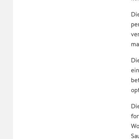
Di
pe
ve
ma
Di
ei
be
op
Di
fo
Wo
Sa