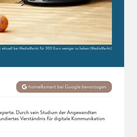
 aktuell bei MediaMarkt für 300 Euro weniger zu haben
(MediaMarkt)
home&smart bei Google bevorzugen
 Experte. Durch sein Studium der Angewandten
undiertes Verständnis für digitale Kommunikation