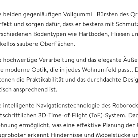
e beiden gegenläufigen Vollgummi—Bürsten des Qr
rfekt und sorgen dafür, dass er bestens mit Schmu
rschiedenen Bodentypen wie Hartböden, Fliesen u
kellos saubere Oberflächen.
e hochwertige Verarbeitung und das elegante Äuß
ne moderne Optik, die in jedes Wohnumfeld passt. 
tonen die Praktikabilität und das durchdachte Desig
tisch ansprechend ist.
e intelligente Navigationstechnologie des Roborock
rtschrittlichen 3D-Time-of-Flight (ToF)-System. Dad
hnung ermöglicht, was eine effektive Planung der 
ugroboter erkennt Hindernisse und Möbelstücke un