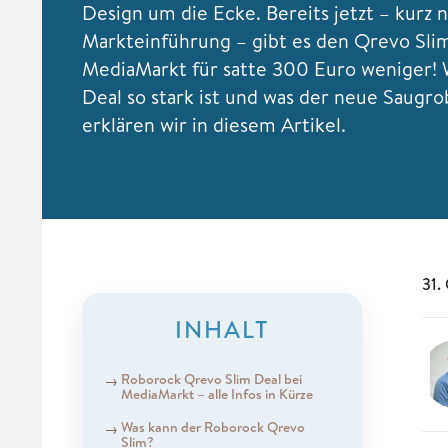
Design um die Ecke. Bereits jetzt – kurz 
Markteinführung – gibt es den Qrevo Sli
MediaMarkt für satte 300 Euro weniger!
Deal so stark ist und was der neue Saugro
erklären wir in diesem Artikel.
31.
INHALT
Roborock Qrevo Slim Deal bei
MediaMarkt – alle Infos in Kürze
Was kann der Roborock Qrevo
Slim?