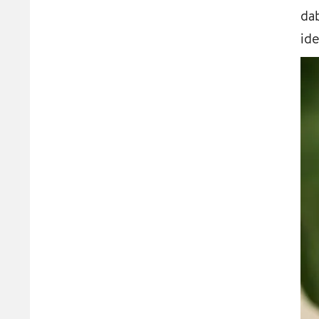
da
id