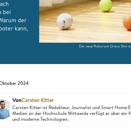
nach
m bei
 Warum der
boter kann,
Der neue Roborock Qrevo Slim ist
 Oktober 2024
Von
Carsten Kitter
Carsten Kitter ist Redakteur, Journalist und Smart Home
Medien an der Hochschule Mittweida verfügt er über ein f
und moderne Technologien.