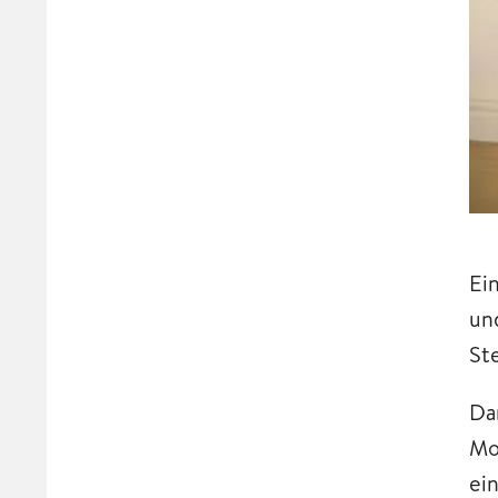
Ein
un
St
Da
Mo
ei