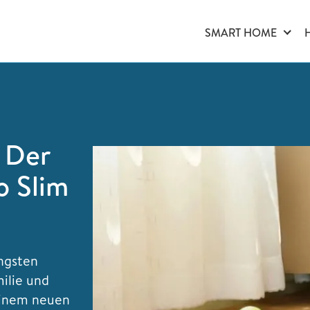
SMART HOME
 Der
o Slim
üngsten
ilie und
einem neuen