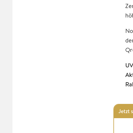
Ze
hö
No
de
Qr
UV
Ak
Ra
Jetzt 