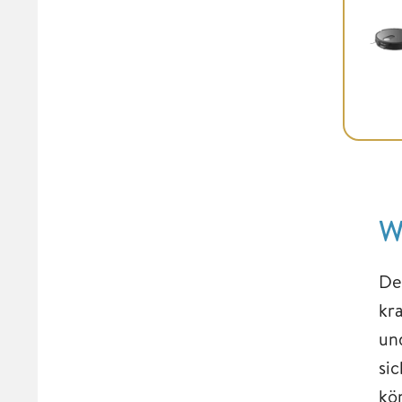
W
De
kra
un
si
kö