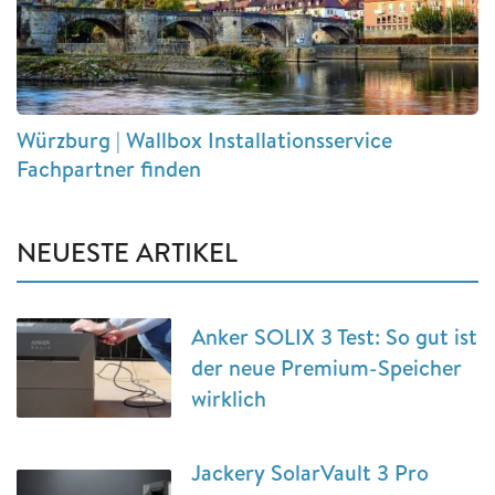
Würzburg | Wallbox Installationsservice
Fachpartner finden
NEUESTE ARTIKEL
Anker SOLIX 3 Test: So gut ist
der neue Premium-Speicher
wirklich
Jackery SolarVault 3 Pro