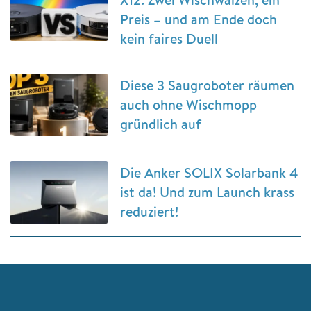
Preis – und am Ende doch
kein faires Duell
Diese 3 Saugroboter räumen
auch ohne Wischmopp
gründlich auf
Die Anker SOLIX Solarbank 4
ist da! Und zum Launch krass
reduziert!