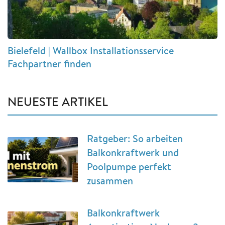
Bielefeld | Wallbox Installationsservice
Fachpartner finden
NEUESTE ARTIKEL
Ratgeber: So arbeiten
Balkonkraftwerk und
Poolpumpe perfekt
zusammen
Balkonkraftwerk