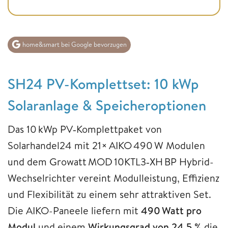
home&smart bei Google bevorzugen
SH24 PV-Komplettset: 10 kWp
Solaranlage & Speicheroptionen
Das 10 kWp PV‑Komplettpaket von
Solarhandel24 mit 21× AIKO 490 W Modulen
und dem Growatt MOD 10KTL3‑XH BP Hybrid-
Wechselrichter vereint Modulleistung, Effizienz
und Flexibilität zu einem sehr attraktiven Set.
Die AIKO-Paneele liefern mit
490 Watt pro
Modul
und einem
Wirkungsgrad von 24,5 %
die