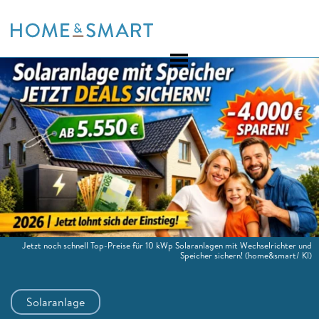
Skip
to
content
Jetzt noch schnell Top-Preise für 10 kWp Solaranlagen mit Wechselrichter und
Speicher sichern!
(home&smart/ KI)
Solaranlage