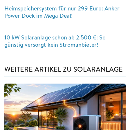
Heimspeichersystem für nur 299 Euro: Anker
Power Dock im Mega Deal!
10 kW Solaranlage schon ab 2.500 €: So
günstig versorgt kein Stromanbieter!
WEITERE ARTIKEL ZU SOLARANLAGE