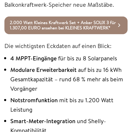
Balkonkraftwerk-Speicher neue Maßstäbe.
2.000 Watt Kleines Kraftwerk Set + Anker SOLIX 3 für
1.307,00 EURO ansehen bei KLEINES KRAFTWERK*
Die wichtigsten Eckdaten auf einen Blick:
4 MPPT-Eingänge
für bis zu 8 Solarpanels
Modulare Erweiterbarkeit
auf bis zu 16 kWh
Gesamtkapazität – rund 68 % mehr als beim
Vorgänger
Notstromfunktion
mit bis zu 1.200 Watt
Leistung
Smart-Meter-Integration
und Shelly-
Kompatibilität