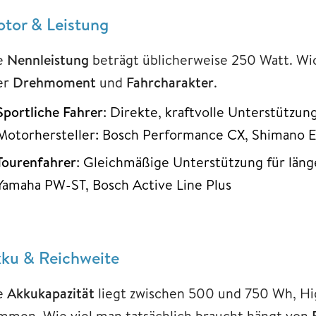
tor & Leistung
e
Nennleistung
beträgt üblicherweise 250 Watt. Wi
er
Drehmoment
und
Fahrcharakter
.
Sportliche
Fahrer
: Direkte, kraftvolle Unterstütz
Motorhersteller: Bosch Performance CX, Shimano E
Tourenfahrer
: Gleichmäßige Unterstützung für läng
Yamaha PW-ST, Bosch Active Line Plus
ku & Reichweite
e
Akkukapazität
liegt zwischen 500 und 750 Wh, H
mmen. Wie viel man tatsächlich braucht hängt von