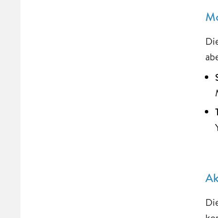
Mo
Di
ab
Ak
Di
ko