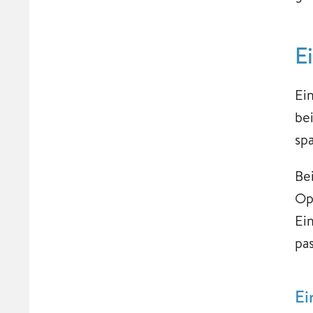
E
Ei
be
sp
Be
Op
Ei
pa
Ei