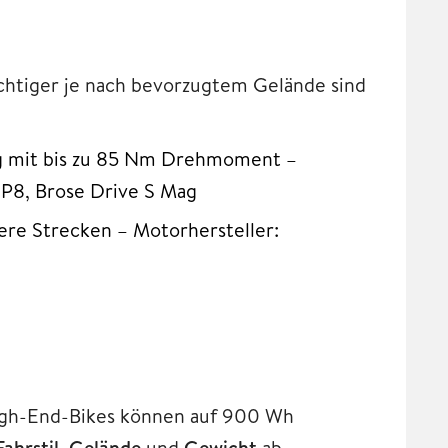
chtiger je nach bevorzugtem Gelände sind
ung mit bis zu 85 Nm Drehmoment –
P8, Brose Drive S Mag
ere Strecken – Motorhersteller:
igh-End-Bikes können auf 900 Wh
Fahrstil
,
Gelände
und
Gewicht
ab