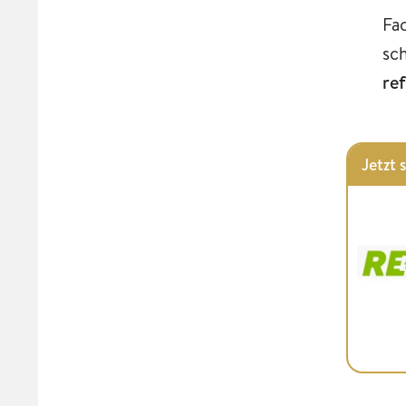
Fa
sc
re
Jetzt 