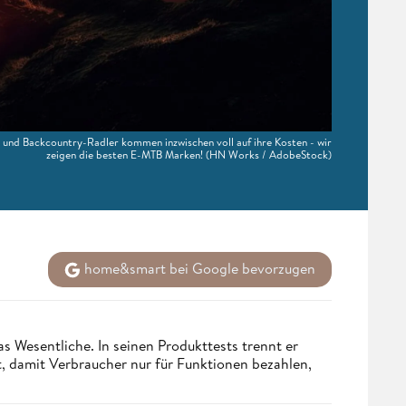
nd Backcountry-Radler kommen inzwischen voll auf ihre Kosten - wir
zeigen die besten E-MTB Marken!
(HN Works / AdobeStock)
home&smart bei Google bevorzugen
s Wesentliche. In seinen Produkttests trennt er
 damit Verbraucher nur für Funktionen bezahlen,