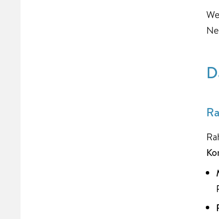
We
Ne
D
Ra
Ra
Ko