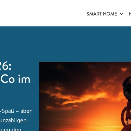
SMART HOME
26:
 Co im
-Spaß – aber
 unzähligen
onen den