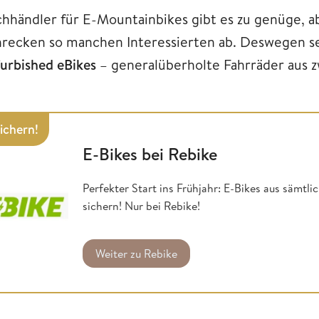
chhändler für E-Mountainbikes gibt es zu genüge, a
hrecken so manchen Interessierten ab. Deswegen se
furbished eBikes
– generalüberholte Fahrräder aus z
sichern!
E-Bikes bei Rebike
Perfekter Start ins Frühjahr: E-Bikes aus sämtl
sichern! Nur bei Rebike!
Weiter zu Rebike