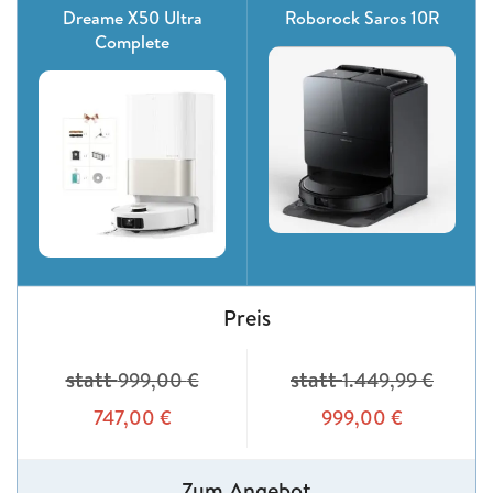
Dreame X50 Ultra
Roborock Saros 10R
Complete
Preis
statt
statt
999,00
€
1.449,99
€
747,00
€
999,00
€
Zum Angebot