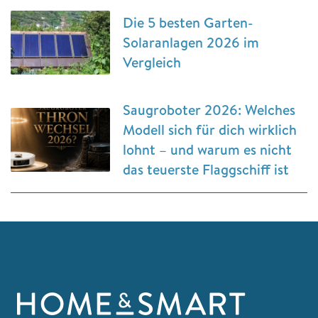
Die 5 besten Garten-
Solaranlagen 2026 im
Vergleich
Saugroboter 2026: Welches
Modell sich für dich wirklich
lohnt – und warum es nicht
das teuerste Flaggschiff ist