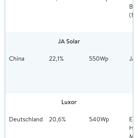
BiF
(14
JA Solar
China
22,1%
550Wp
JA
Luxor
Deutschland
20,6%
540Wp
EC
HA
M1