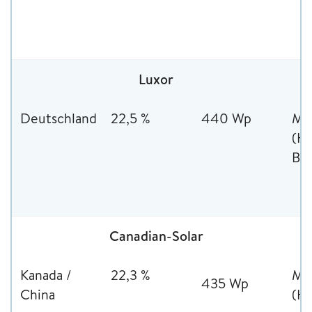
Luxor
Deutschland
22,5 %
440 Wp
Mon
(HJ
Bif
Canadian-Solar
Kanada /
22,3 %
Mon
435 Wp
China
(HJ