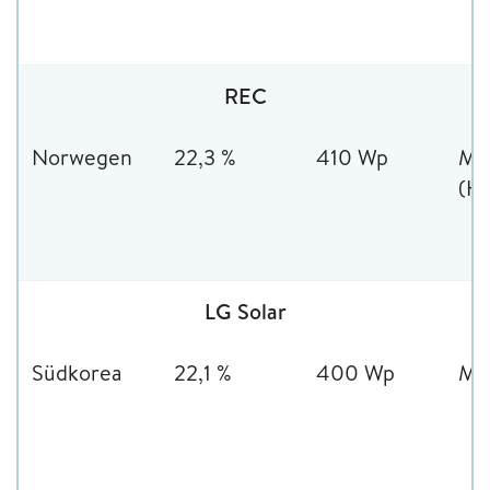
REC
Norwegen
22,3 %
410 Wp
Mon
(HJ
LG Solar
Südkorea
22,1 %
400 Wp
Mon