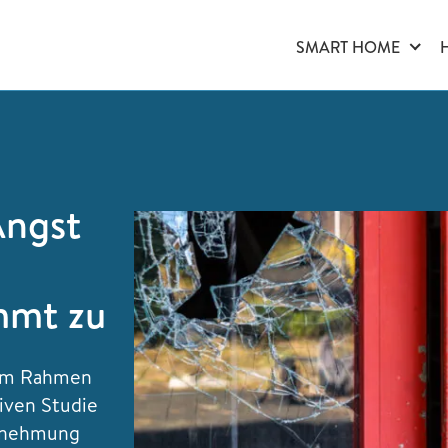
SMART HOME
Angst
mmt zu
 im Rahmen
iven Studie
hrnehmung