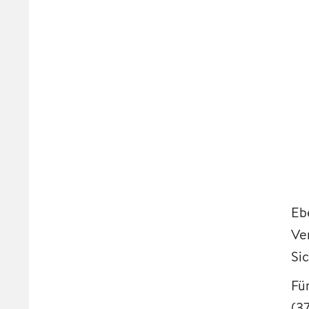
Eb
Ve
Si
Fü
(3