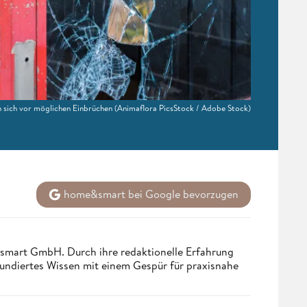
 sich vor möglichen Einbrüchen
(Animaflora PicsStock / Adobe Stock)
home&smart bei Google bevorzugen
ndsmart GmbH. Durch ihre redaktionelle Erfahrung
fundiertes Wissen mit einem Gespür für praxisnahe