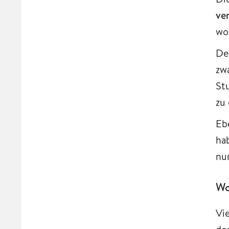
ve
wo
De
zw
St
zu
Eb
ha
nu
Wo
Vi