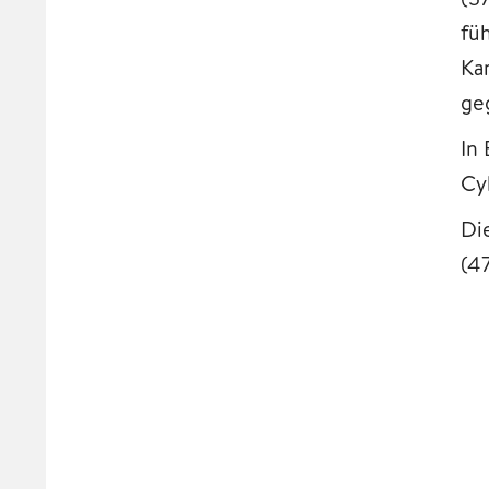
fü
Ka
ge
In
Cy
Di
(4