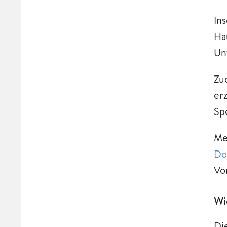
In
Ha
Un
Zu
er
Sp
Me
Do
Vo
Wi
Di