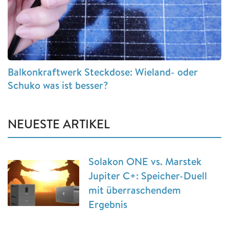
Balkonkraftwerk Steckdose: Wieland- oder
Schuko was ist besser?
NEUESTE ARTIKEL
Solakon ONE vs. Marstek
Jupiter C+: Speicher-Duell
mit überraschendem
Ergebnis