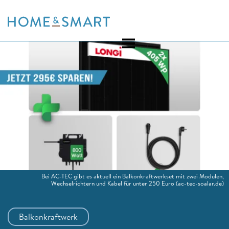
Skip
to
content
Bei AC-TEC gibt es aktuell ein Balkonkraftwerkset mit zwei Modulen,
Wechselrichtern und Kabel für unter 250 Euro
(ac-tec-soalar.de)
Balkonkraftwerk