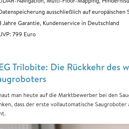
LiDAR-Navigation, Multi-Floor-Mapping, Hinderni
Datenspeicherung ausschließlich auf europäischen S
3 Jahre Garantie, Kundenservice in Deutschland
UVP: 799 Euro
EG Trilobite: Die Rückkehr des w
augroboters
haut man heute auf die Marktbewerber bei den Sau
nken, dass der erste vollautomatische Saugroboter 
ht.