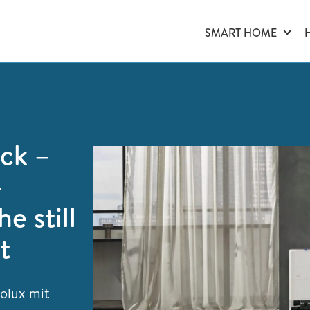
SMART HOME
ück –
-
e still
t
rolux mit