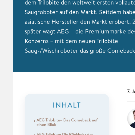
dem Trilobite den weltweit ersten vollau
Saugroboter auf den Markt. Seitdem habe
asiatische Hersteller den Markt erobert. 
später wagt AEG – die Premiummarke des
Konzerns – mit dem neuen Trilobite
Saug-/Wischroboter das große Comeback
7. 
INHALT
AEG Trilobite– Das Comeback auf
einen Blick
AEG Trilobite: Die Rückkehr des