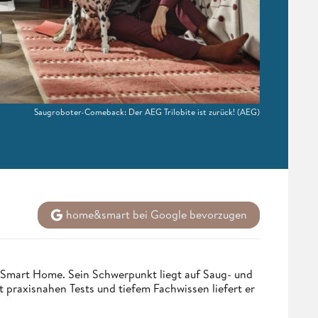
Saugroboter-Comeback: Der AEG Trilobite ist zurück!
(AEG)
home&smart bei Google bevorzugen
 Smart Home. Sein Schwerpunkt liegt auf Saug- und
t praxisnahen Tests und tiefem Fachwissen liefert er