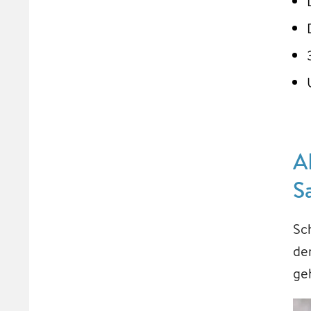
A
S
Sc
de
ge