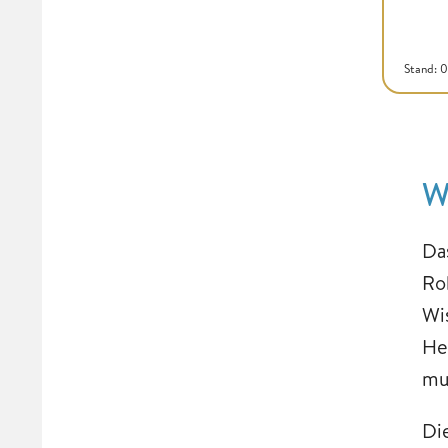
Stand: 
W
Da
Ro
Wi
He
mu
Di