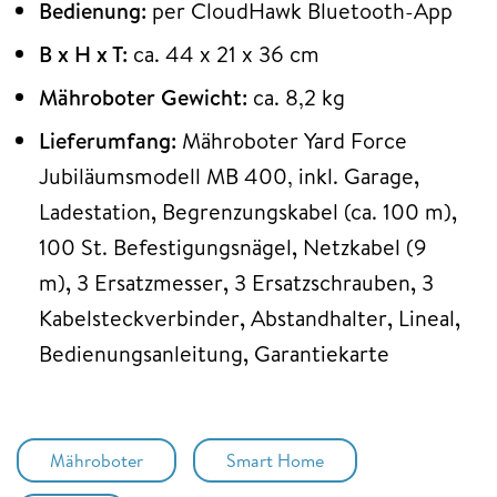
Bedienung:
per CloudHawk Bluetooth-App
B x H x T:
ca. 44 x 21 x 36 cm
Mähroboter Gewicht:
ca. 8,2 kg
Lieferumfang:
Mähroboter Yard Force
Jubiläumsmodell MB 400, inkl. Garage
,
Ladestation
,
Begrenzungskabel (ca. 100 m)
,
100 St. Befestigungsnägel
,
Netzkabel (9
m)
,
3 Ersatzmesser
,
3 Ersatzschrauben
,
3
Kabelsteckverbinder
,
Abstandhalter
,
Lineal
,
Bedienungsanleitung
,
Garantiekarte
Mähroboter
Smart Home