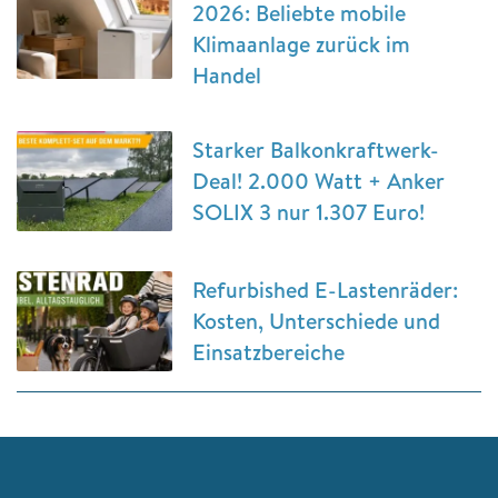
2026: Beliebte mobile
Klimaanlage zurück im
Handel
Starker Balkonkraftwerk-
Deal! 2.000 Watt + Anker
SOLIX 3 nur 1.307 Euro!
Refurbished E-Lastenräder:
Kosten, Unterschiede und
Einsatzbereiche