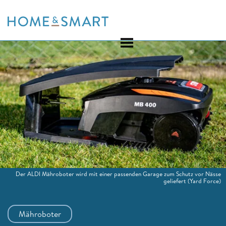
Skip
to
content
Der ALDI Mähroboter wird mit einer passenden Garage zum Schutz vor Nässe
geliefert
(Yard Force)
Mähroboter