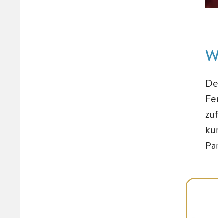
W
De
Fe
zu
ku
Pa