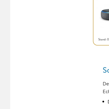
Stand: 
S
De
Ec