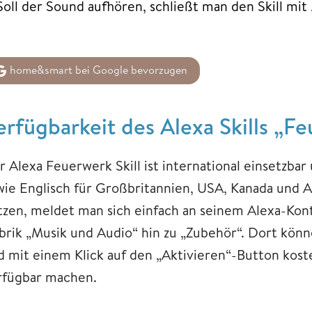
Soll der Sound aufhören, schließt man den Skill mi
home&smart bei Google bevorzugen
erfügbarkeit des Alexa Skills „F
r Alexa Feuerwerk Skill ist international einsetzba
wie Englisch für Großbritannien, USA, Kanada und Au
tzen, meldet man sich einfach an seinem Alexa-Kont
brik „Musik und Audio“ hin zu „Zubehör“. Dort kön
d mit einem Klick auf den „Aktivieren“-Button kost
rfügbar machen.