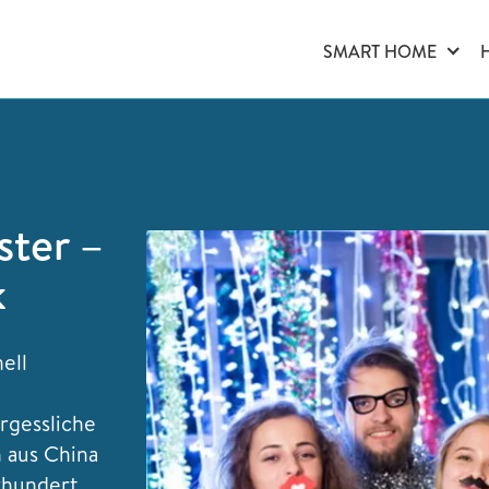
SMART HOME
ster –
k
ell
rgessliche
h aus China
rhundert