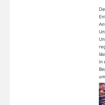
De
En
An
Un
Un
re
läs
in 
Be
um