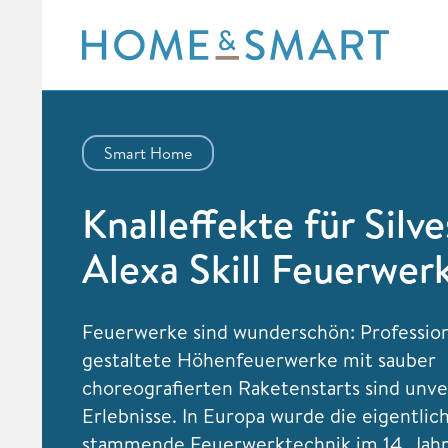
Skip
to
content
Smart Home
Knalleffekte für Silve
Alexa Skill Feuerwer
Feuerwerke sind wunderschön: Profession
gestaltete Höhenfeuerwerke mit sauber
choreografierten Raketenstarts sind unve
Erlebnisse. In Europa wurde die eigentlic
stammende Feuerwerktechnik im 14. Jah