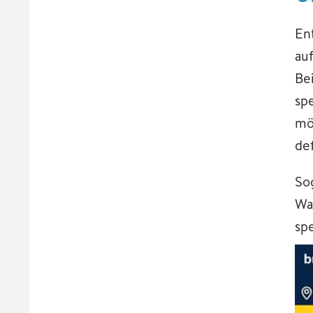
En
au
Be
sp
mö
de
So
Wa
sp