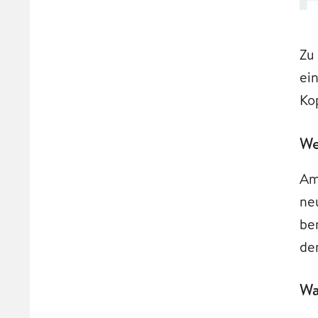
Zu
ei
Ko
We
Am
ne
be
de
Wa