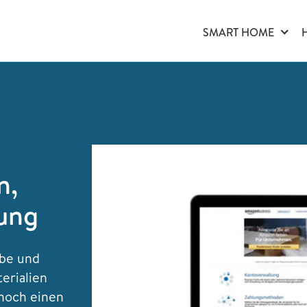
SMART HOME
n,
ung
abe und
erialien
noch einen