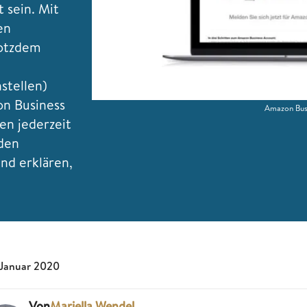
 sein. Mit
en
rotzdem
stellen)
on Business
Amazon Busi
n jederzeit
 den
nd erklären,
 Januar 2020
Von
Mariella Wendel