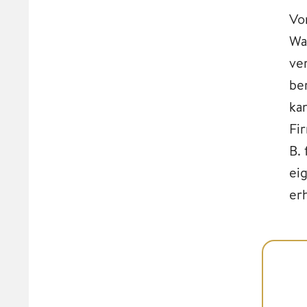
Vo
Wa
ve
be
ka
Fi
B.
ei
erh