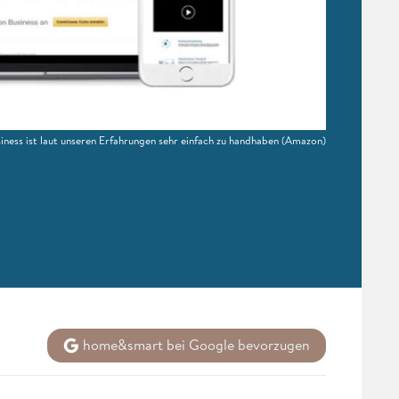
ness ist laut unseren Erfahrungen sehr einfach zu handhaben
(Amazon)
home&smart bei Google bevorzugen