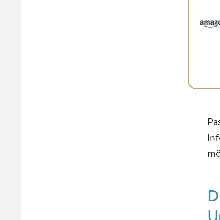
Pa
In
mö
D
U