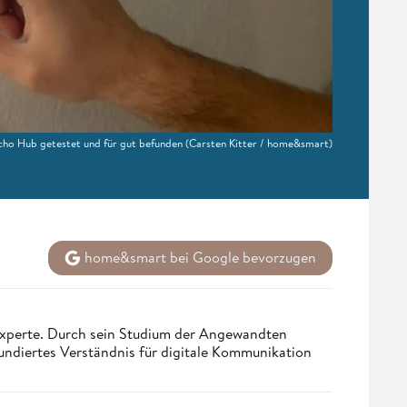
ho Hub getestet und für gut befunden
(Carsten Kitter / home&smart)
home&smart bei Google bevorzugen
 Experte. Durch sein Studium der Angewandten
undiertes Verständnis für digitale Kommunikation