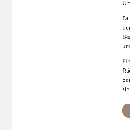
Um
Du
du
Be
um
Ei
Rä
pe
si