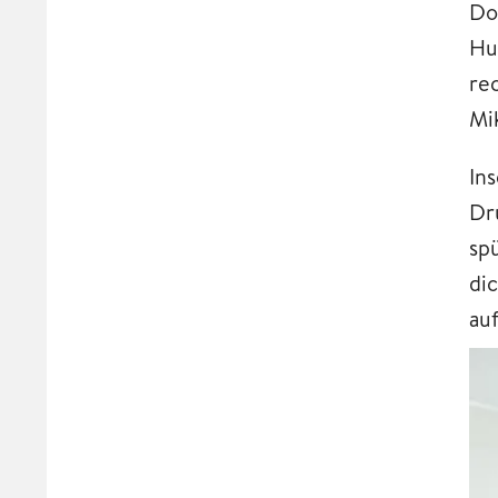
Do
Hu
re
Mi
In
Dr
sp
di
auf