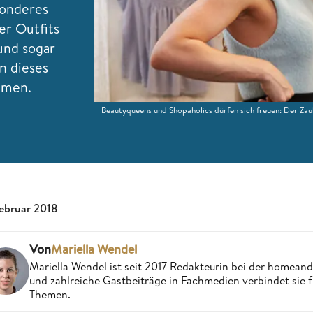
sonderes
der Outfits
 und sogar
n dieses
mmen.
Beautyqueens und Shopaholics dürfen sich freuen: Der Zau
Februar 2018
Von
Mariella Wendel
Mariella Wendel ist seit 2017 Redakteurin bei der homea
und zahlreiche Gastbeiträge in Fachmedien verbindet sie 
Themen.