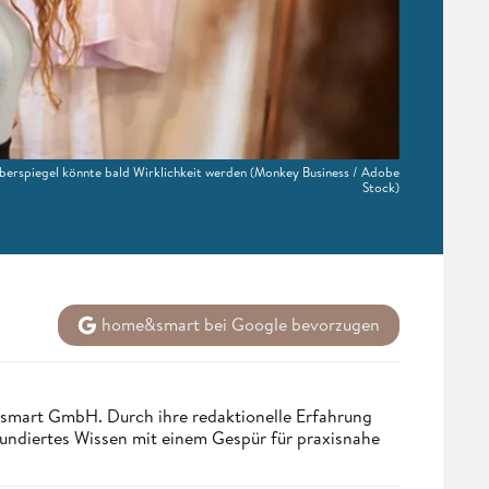
berspiegel könnte bald Wirklichkeit werden
(Monkey Business / Adobe
Stock)
home&smart bei Google bevorzugen
ndsmart GmbH. Durch ihre redaktionelle Erfahrung
fundiertes Wissen mit einem Gespür für praxisnahe