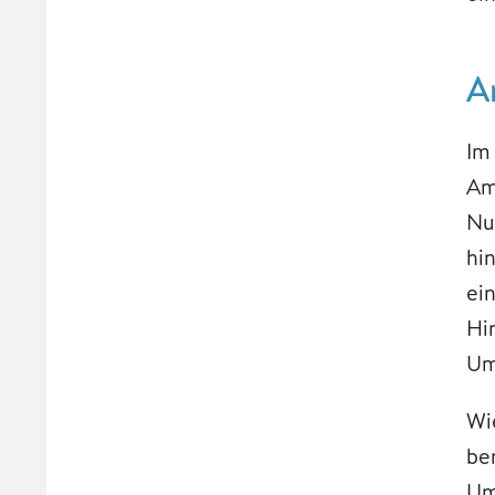
A
Im
Am
Nu
hi
ei
Hi
Um
Wi
be
Um