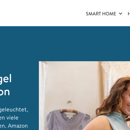
SMART HOME
gel
ion
sgeleuchtet,
n viele
en. Amazon