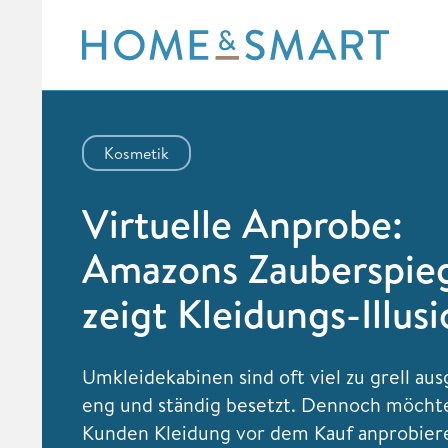
Skip
to
content
Kosmetik
Virtuelle Anprobe:
Amazons Zauberspie
zeigt Kleidungs-Illus
Umkleidekabinen sind oft viel zu grell au
eng und ständig besetzt. Dennoch möchte
Kunden Kleidung vor dem Kauf anprobier