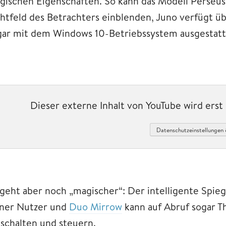
gischen Eigenschaften. So kann das Modell Perseus
chtfeld des Betrachters einblenden, Juno verfügt ü
gar mit dem Windows 10-Betriebssystem ausgestatt
Dieser externe Inhalt von YouTube wird ers
Datenschutzeinstellungen 
 geht aber noch „magischer“: Der intelligente Spie
iner Nutzer und
Duo Mirrow
kann auf Abruf sogar 
nschalten und steuern.