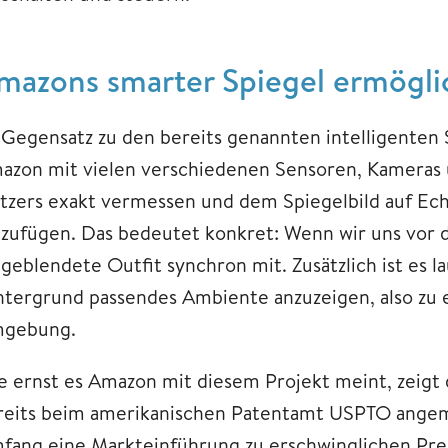
mazons smarter Spiegel ermöglic
 Gegensatz zu den bereits genannten intelligenten 
azon mit vielen verschiedenen Sensoren, Kameras 
tzers exakt vermessen und dem Spiegelbild auf Ech
nzufügen. Das bedeutet konkret: Wenn wir uns vor 
ngeblendete Outfit synchron mit. Zusätzlich ist es 
ntergrund passendes Ambiente anzuzeigen, also zu e
gebung.
e ernst es Amazon mit diesem Projekt meint, zeigt d
reits beim amerikanischen Patentamt USPTO ange
fang eine Markteinführung zu erschwinglichen Preis