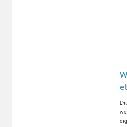
W
e
Di
we
ei