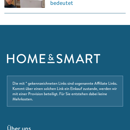
bedeutet
Die mit * gekennzeichneten Links sind sogenannte Affiliate Links.
Kommt über einen solchen Link ein Einkauf zustande, werden wir
mit einer Provision beteiligt. Für Sie entstehen dabei keine
Mehrkosten.
Über uns