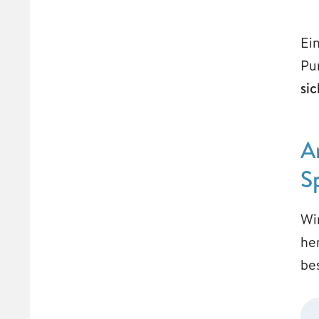
Ei
Pu
sic
A
S
Wi
he
be