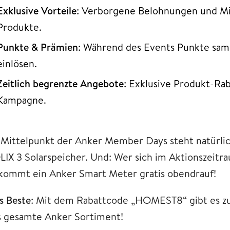
Exklusive Vorteile
: Verborgene Belohnungen und Mi
Produkte.
Punkte & Prämien
: Während des Events Punkte sa
einlösen.
Zeitlich begrenzte Angebote
: Exklusive Produkt-Ra
Kampagne.
 Mittelpunkt der Anker Member Days steht natürl
LIX 3 Solarspeicher. Und: Wer sich im Aktionszeitra
kommt ein Anker Smart Meter gratis obendrauf!
s Beste
: Mit dem Rabattcode „HOMEST8“ gibt es zus
s gesamte Anker Sortiment!