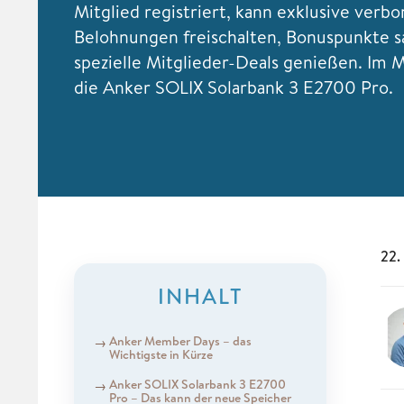
Mitglied registriert, kann exklusive verb
Belohnungen freischalten, Bonuspunkte 
spezielle Mitglieder-Deals genießen. Im M
die Anker SOLIX Solarbank 3 E2700 Pro.
22.
INHALT
Anker Member Days – das
Wichtigste in Kürze
Anker SOLIX Solarbank 3 E2700
Pro – Das kann der neue Speicher