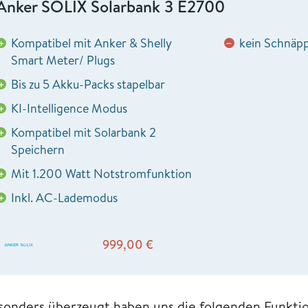
Anker SOLIX Solarbank 3 E2700
Kompatibel mit Anker & Shelly
kein Schnäp
+
−
Smart Meter/ Plugs
Bis zu 5 Akku-Packs stapelbar
+
KI-Intelligence Modus
+
Kompatibel mit Solarbank 2
+
Speichern
Mit 1.200 Watt Notstromfunktion
+
Inkl. AC-Lademodus
+
999,00
€
sonders überzeugt haben uns die folgenden Funkti