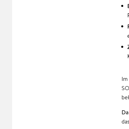
Im
SO
be
Da
da