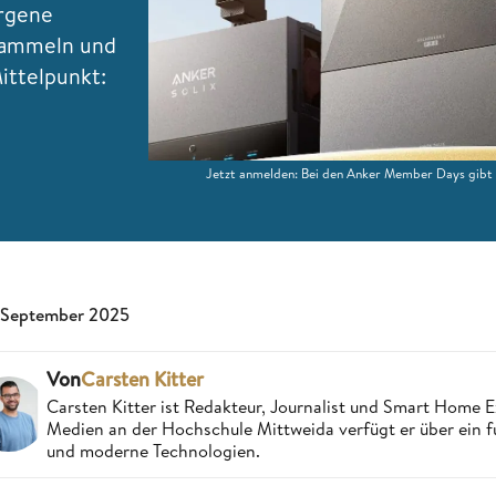
orgene
sammeln und
ittelpunkt:
Jetzt anmelden: Bei den Anker Member Days gibt e
 September 2025
Von
Carsten Kitter
Carsten Kitter ist Redakteur, Journalist und Smart Home
Medien an der Hochschule Mittweida verfügt er über ein f
und moderne Technologien.