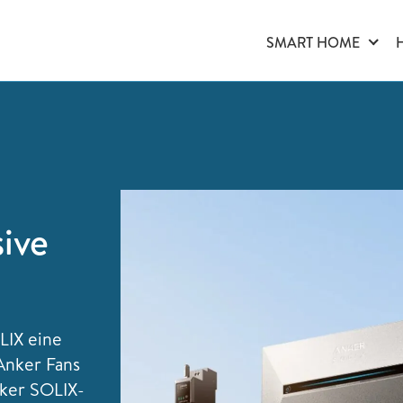
SMART HOME
ive
LIX eine
Anker Fans
nker SOLIX-