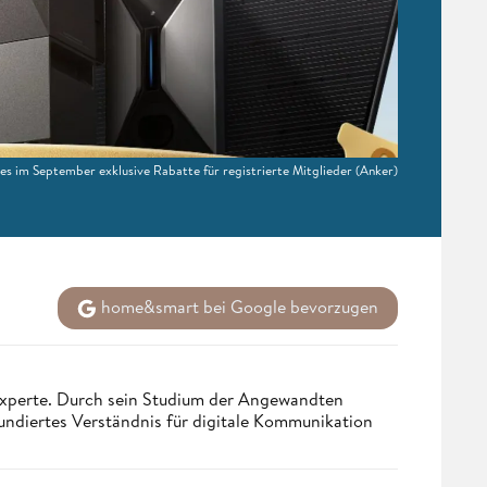
s im September exklusive Rabatte für registrierte Mitglieder
(Anker)
home&smart bei Google bevorzugen
 Experte. Durch sein Studium der Angewandten
undiertes Verständnis für digitale Kommunikation