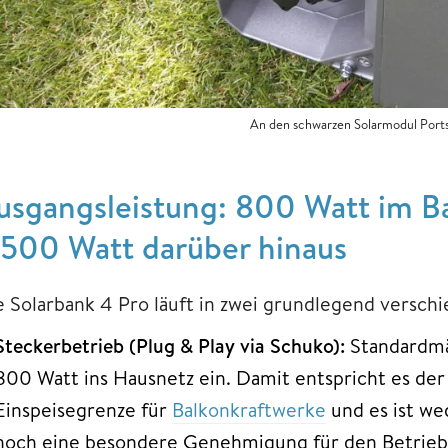
An den schwarzen Solarmodul Ports
usgangsleistung: 800 Watt im Ba
.500 Watt darüber hinaus
e Solarbank 4 Pro läuft in zwei grundlegend versch
Steckerbetrieb (Plug & Play via Schuko):
Standardmä
800 Watt ins Hausnetz ein. Damit entspricht es de
Einspeisegrenze für
Balkonkraftwerke
und es ist wed
noch eine besondere Genehmigung für den Betrieb