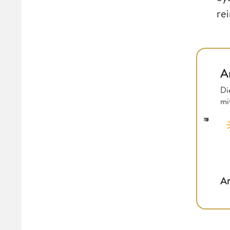
re
A
Di
mi
An