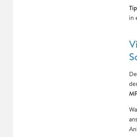
Ti
in
V
S
De
de
MP
Wa
an
An