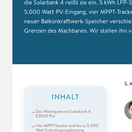
die Solarbank 4 reißt sie ein. 5 kWh LFP-
5.000 Watt PV-Eingang, vier MPPT-Tracke
neuer Balkonkraftwerk-Speicher verschie
Grenzen des Machbaren. Wir stellen ihn v
5. 
INHALT
Das Wichtigste zur Solarbank 4
E5000 Pro
Vier MPPT-Tracker und bis zu 5.000
Watt Solareingangsleistung