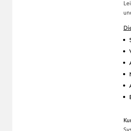
Le
un
Di
Kur
Sy