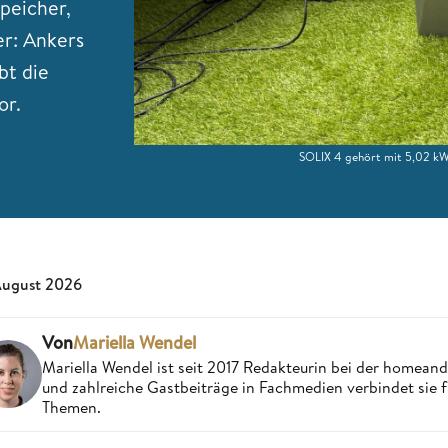
Speicher,
r: Ankers
bt die
or.
SOLIX 4 gehört mit 5,02 kW
August 2026
Von
Mariella Wendel
Mariella Wendel ist seit 2017 Redakteurin bei der homea
und zahlreiche Gastbeiträge in Fachmedien verbindet sie 
Themen.