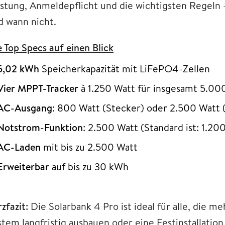
istung, Anmeldepflicht und die wichtigsten Regeln –
d wann nicht.
e Top Specs auf einen Blick
5,02 kWh
Speicherkapazität mit LiFePO4-Zellen
Vier MPPT-Tracker
à 1.250 Watt für insgesamt 5.00
AC-Ausgang
: 800 Watt (Stecker) oder 2.500 Watt (n
Notstrom-Funktion
: 2.500 Watt (Standard ist: 1.20
AC-Laden
mit bis zu 2.500 Watt
Erweiterbar
auf bis zu 30 kWh
zfazit:
Die Solarbank 4 Pro ist ideal für alle, die 
stem langfristig ausbauen oder eine Festinstallatio