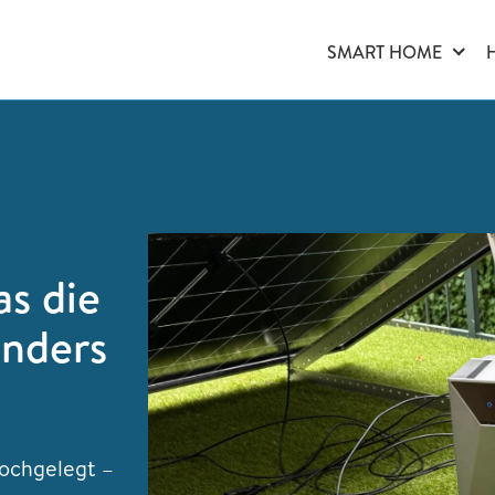
SMART HOME
s die
onders
hochgelegt –