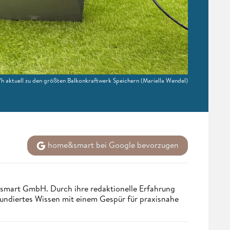
h aktuell zu den größten Balkonkraftwerk Speichern
(Mariella Wendel)
home&smart bei Google bevorzugen
ndsmart GmbH. Durch ihre redaktionelle Erfahrung
fundiertes Wissen mit einem Gespür für praxisnahe