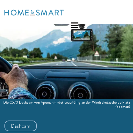
Skip
to
content
Die C570 Dashcam von Apeman findet unauffällig an der Windschutzscheibe Platz
(apeman)
Dashcam