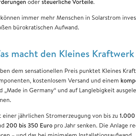
rderungen
oder
steuerliche Vorteile
.
 können immer mehr Menschen in Solarstrom invest
oßen bürokratischen Aufwand.
as macht den Kleines Kraftwerk
ben dem sensationellen Preis punktet Kleines Kraf
mponenten, kostenlosem Versand und einem
kompe
d „Made in Germany“ und auf Langlebigkeit ausgelegt
anen.
t einer jährlichen Stromerzeugung von bis zu
1.000
nd
200 bis 350 Euro
pro Jahr senken. Die Anlage re
hren – und das bei minimalem Installationsaufwand.