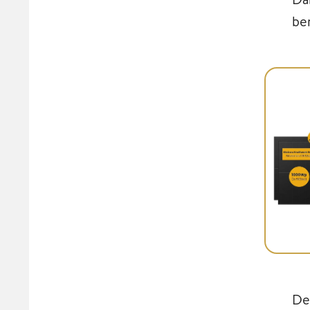
be
De