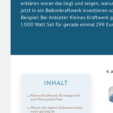
erklären woran das liegt und zeigen, wa
jetzt in ein Balkonkraftwerk investieren so
Beispiel: Bei Anbieter Kleines Kraftwerk g
1.000 Watt Set für gerade einmal 299 Eu
9. 
INHALT
Kleines Kraftwerk: Einsteiger Set
zum Discounter-Preis
Warum der eigene Solarstrom jetzt
noch günstig ist