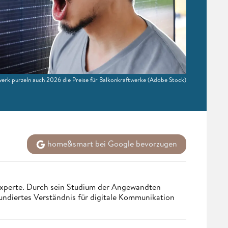
twerk purzeln auch 2026 die Preise für Balkonkraftwerke
(Adobe Stock)
home&smart bei Google bevorzugen
 Experte. Durch sein Studium der Angewandten
undiertes Verständnis für digitale Kommunikation