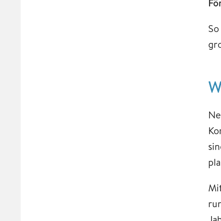
Fö
So
gr
W
Ne
Ko
sin
pl
Mi
ru
Ja