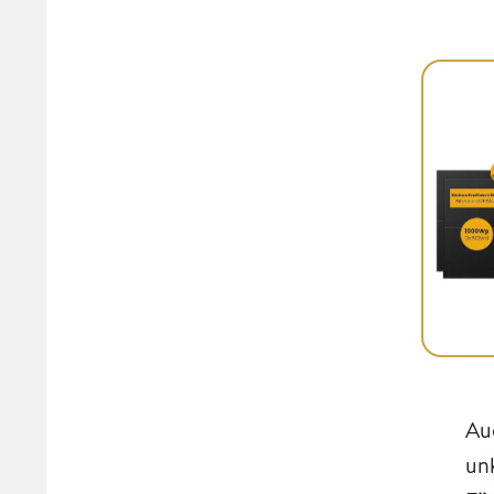
Au
un