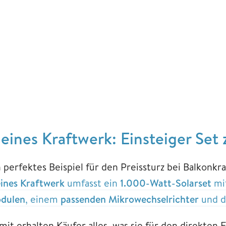
leines Kraftwerk: Einsteiger Set
n perfektes Beispiel für den Preissturz bei Balkonk
eines Kraftwerk
umfasst ein
1.000-Watt-Solarset
mit
dulen
, einem
passenden Mikrowechselrichter
und d
mit erhalten Käufer alles, was sie für den direkten