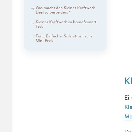
Was macht den Kleines Kraftwerk
Deal so besonders?
Kleines Kraftwerk im home&smart
Test
Fazit: Einfacher Solarstrom zum
Mini-Preis
K
Ei
Kl
Mo
Da