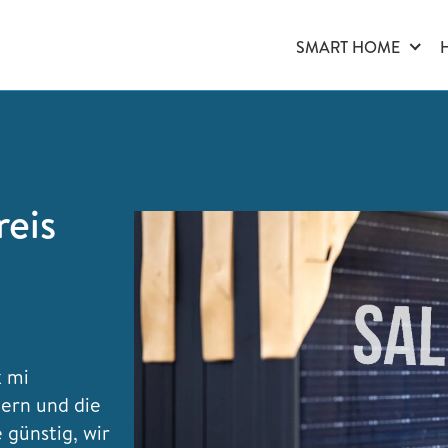
SMART HOME
reis
k mi
dern und die
e günstig, wir