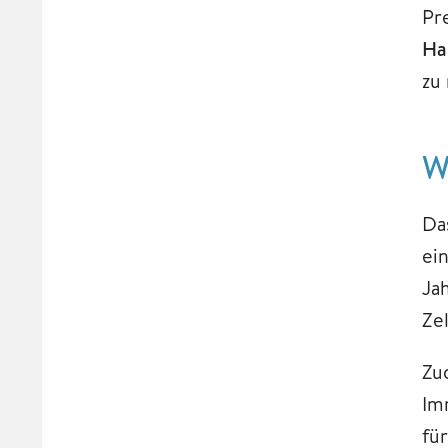
Pr
Ha
zu
W
Da
ei
Ja
Zel
Zu
Im
für