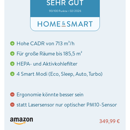
SEHR GUT
90/100 Punkte • 02/2026
Hohe CADR von 713 m³/h
+
Für große Räume bis 185,5 m²
+
HEPA- und Aktivkohlefilter
+
4 Smart Modi (Eco, Sleep, Auto, Turbo)
+
Ergonomie könnte besser sein
−
statt Lasersensor nur optischer PM10-Sensor
−
349,99
€