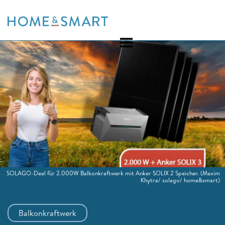
Skip
to
content
SOLAGO-Deal für 2.000W Balkonkraftwerk mit Anker SOLIX 2 Speicher.
(Maxim
Khytra/ solago/ home&smart)
Balkonkraftwerk