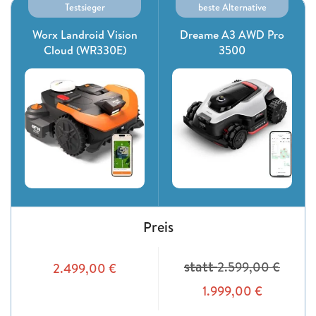
Testsieger
beste Alternative
Worx Landroid Vision
Dreame A3 AWD Pro
Cloud (WR330E)
3500
Preis
statt
2.599,00
€
2.499,00
€
1.999,00
€