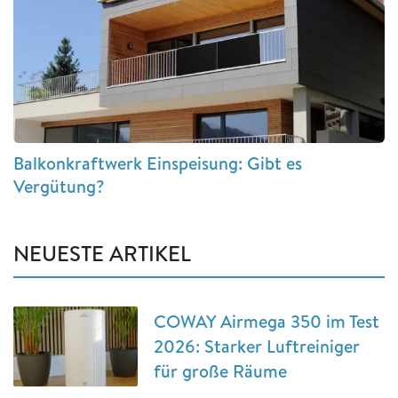
Balkonkraftwerk Einspeisung: Gibt es
Vergütung?
NEUESTE ARTIKEL
COWAY Airmega 350 im Test
2026: Starker Luftreiniger
für große Räume