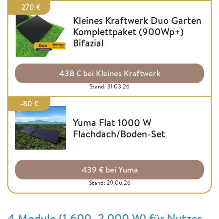
-270 €
Kleines Kraftwerk Duo Garten
Komplettpaket (900Wp+)
Bifazial
438 € bei Kleines Kraftwerk
Stand: 31.03.26
-80 €
Yuma Flat 1000 W
Flachdach/Boden-Set
439 € bei Yuma
Stand: 29.06.26
4 Module (1.600–2.000 W) für Nutzer