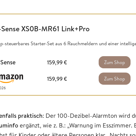
-Sense XS0B-MR61 Link+Pro
p-steuerbares Starter-Set aus 6 Rauchmeldern und einer intellig
-Sense
159,99
€
Zum Shop
159,99
€
Zum Shop
2026
enfalls praktisch
: Der 100-Dezibel-Alarmton wird d
uminfo
ergänzt, wie z. B.: „Warnung im Esszimmer. 
lbst für Kinder oder ältere Personen klar. Nachts s