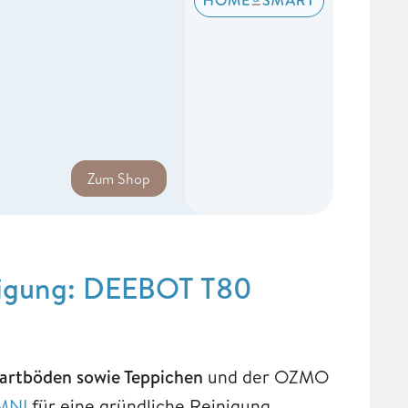
Zum Shop
inigung: DEEBOT T80
Hartböden sowie Teppichen
und der OZMO
MNI
für eine gründliche Reinigung.