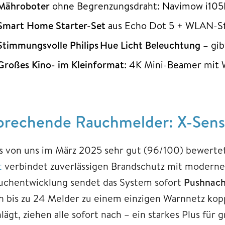
Mähroboter
ohne Begrenzungsdraht: Navimow i105E
Smart Home Starter-Set
aus Echo Dot 5 + WLAN-St
Stimmungsvolle Philips Hue Licht Beleuchtung
– gib
Großes Kino- im Kleinformat
: 4K Mini-Beamer mit 
prechende Rauchmelder: X-Sen
s von uns im März 2025 sehr gut (96/100) bewert
t
verbindet zuverlässigen Brandschutz mit modern
uchentwicklung sendet das System sofort
Pushnach
ch bis zu 24 Melder zu einem einzigen Warnnetz ko
hlägt, ziehen alle sofort nach – ein starkes Plus f