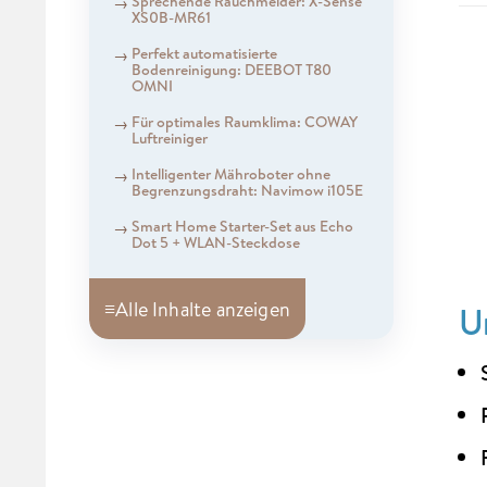
Sprechende Rauchmelder: X-Sense
XS0B-MR61
Perfekt automatisierte
Bodenreinigung: DEEBOT T80
OMNI
Für optimales Raumklima: COWAY
Luftreiniger
Intelligenter Mähroboter ohne
Begrenzungsdraht: Navimow i105E
Smart Home Starter-Set aus Echo
Dot 5 + WLAN-Steckdose
≡
Alle Inhalte anzeigen
U