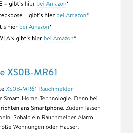
 – gibt’s hier
bei Amazon
*
eckdose – gibt’s hier
bei Amazon
*
t’s hier
bei Amazon
*
WLAN gibt’s hier
bei Amazon
*
se XS0B-MR61
ete
XS0B-MR61 Rauchmelder
er Smart‑Home‑Technologie. Denn bei
richten ans Smartphone
. Zudem lassen
ppeln. Sobald ein Rauchmelder Alarm
ür große Wohnungen oder Häuser.