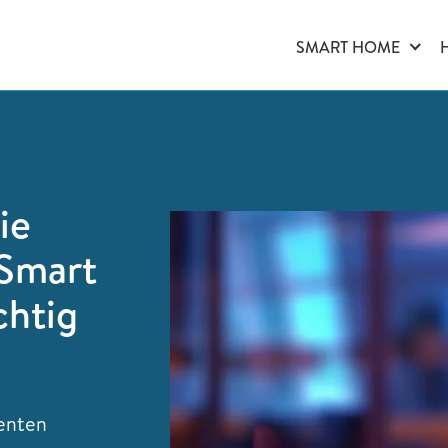
SMART HOME
ie
 Smart
chtig
genten