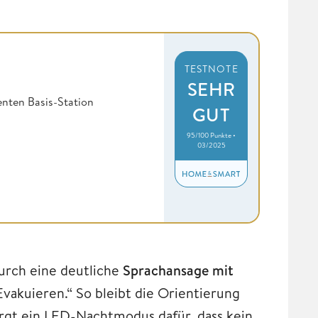
TESTNOTE
SEHR
enten Basis-Station
GUT
95/100 Punkte •
03/2025
urch eine deutliche
Sprachansage mit
Evakuieren.“ So bleibt die Orientierung
orgt ein LED-Nachtmodus dafür, dass kein