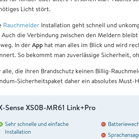
nötiges Licht stört.
e
Rauchmelder
Installation geht schnell und unkompl
t. Auch die Verbindung zwischen den Meldern bleibt
nweg. In der
App
hat man alles im Blick und wird re
innert. So bekommt man zuverlässige Sicherheit, 
 alle, die ihren Brandschutz keinen Billig-Rauchmel
ndum‑Sicherheitspaket daher ein absolutes Must-H
X-Sense XS0B-MR61 Link+Pro
Sehr schnelle und einfache
Batteriewechs
+
−
Installation
Sprachansage
−