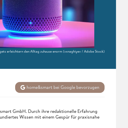
ets erleichtern den Alltag zuhause enorm
(vxnaghiyev / Adobe Stock)
home&smart bei Google bevorzugen
ndsmart GmbH. Durch ihre redaktionelle Erfahrung
fundiertes Wissen mit einem Gespür für praxisnahe