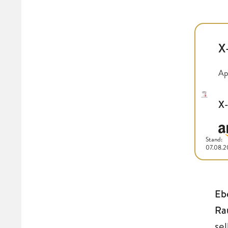
X
Ap
X
Stand:
07.08.
Eb
Ra
se