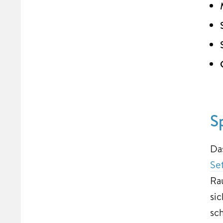
S
Da
Se
Ra
si
sc