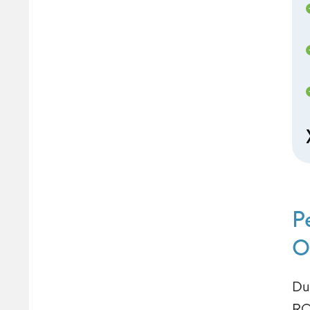
P
O
Du
RO