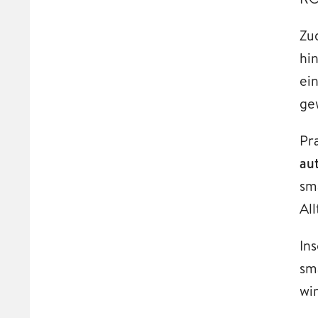
Zu
hi
ei
ge
Pr
au
sm
Al
In
sm
wi