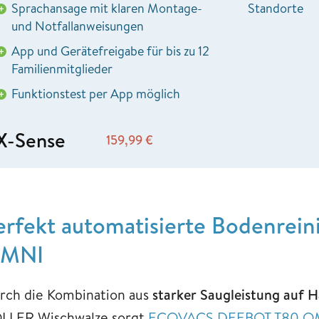
Sprachansage mit klaren Montage-
Standorte
+
und Notfallanweisungen
App und Gerätefreigabe für bis zu 12
+
Familienmitglieder
Funktionstest per App möglich
+
X-Sense
159,99
€
erfekt automatisierte Bodenre
MNI
rch die Kombination aus
starker Saugleistung auf 
LLER Wischwalze sorgt
ECOVACS DEEBOT T80 O