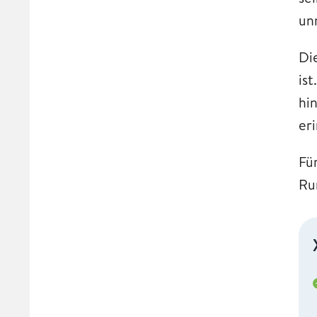
un
Di
is
hi
er
Für
Ru