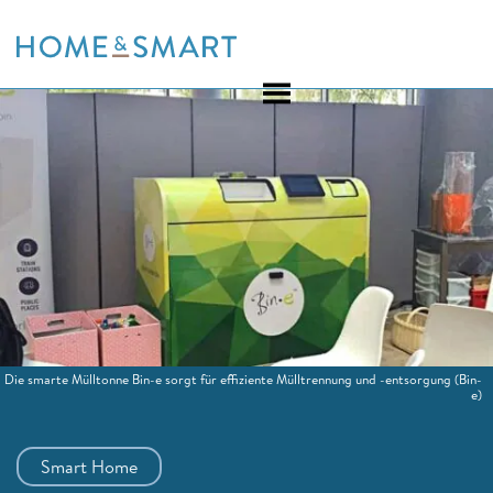
Skip
to
content
Die smarte Mülltonne Bin-e sorgt für effiziente Mülltrennung und -entsorgung
(Bin-
e)
Smart Home