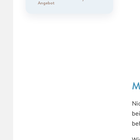
Angebot
M
Ni
be
be
Wi