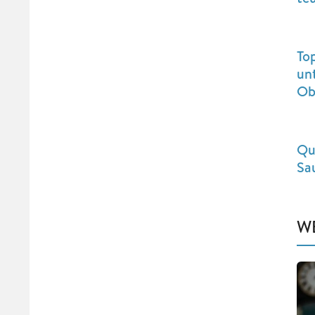
To
un
Ob
Qu
Sa
W