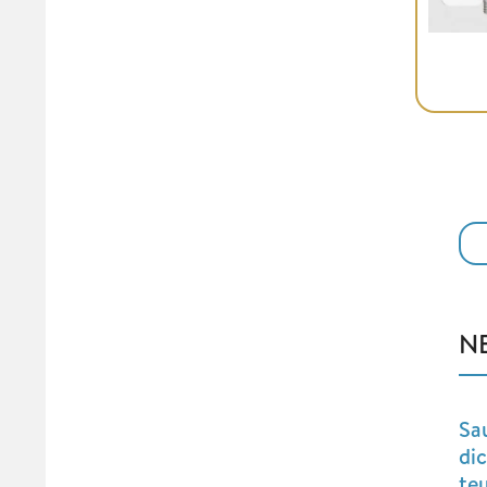
N
Sa
di
teu