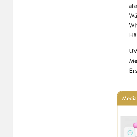
al
Wä
Wh
Hä
UV
Me
Er
Media