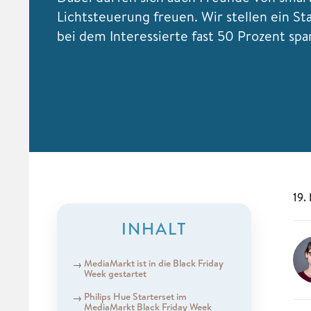
Lichtsteuerung freuen. Wir stellen ein Sta
bei dem Interessierte fast 50 Prozent sp
19.
INHALT
MediaMarkt ist in die Black Friday
Week gestartet
Philips Hue Starterset im
MediaMarkt Black Friday Week