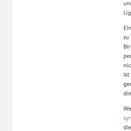
un
Lig
Ei
zu
Bi
pe
ni
Is
ge
di
We
sy
di