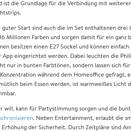
d ist die Grundlage für die Verbindung mit weiteren
htstrips.
n guter Start sind auch die im Set enthaltenen drei 
 16 Millionen Farben und sorgen damit für ein gan
rnen besitzen einen E27 Sockel und können einfach
r App eingerichtet werden. Dabei leuchten die Phi
cht nur in bunten Farbtönen, sondern lassen sich fü
t Konzentration während dem Homeoffice gefragt, em
mütlich beim Essen werden, ist warmweißes Licht di
mmbar.
r will, kann für Partystimmung sorgen und die bun
nchronisieren
. Neben Entertainment, erlaubt die s
e Erhöhung der Sicherheit. Durch Zeitpläne sind An