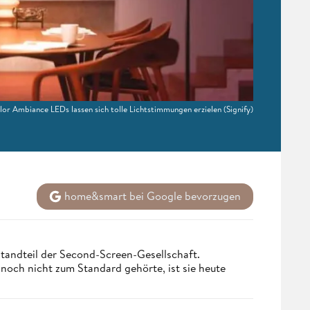
lor Ambiance LEDs lassen sich tolle Lichtstimmungen erzielen
(Signify)
home&smart bei Google bevorzugen
tandteil der Second-Screen-Gesellschaft.
och nicht zum Standard gehörte, ist sie heute