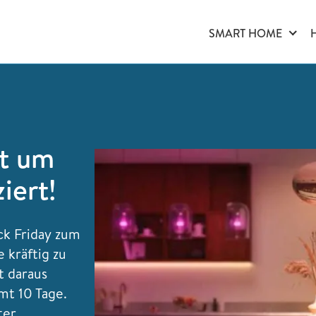
SMART HOME
et um
iert!
ck Friday zum
 kräftig zu
t daraus
mt 10 Tage.
ter