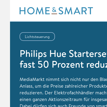
Skip
to
content
Lichtsteuerung
Philips Hue Starters
fast 50 Prozent reduz
MediaMarkt nimmt sich nicht nur den Bla
Anlass, um die Preise zahlreicher Produkte
reduzieren. Der Elektrofachhändler mach
einen ganzen Aktionszeitraum für insgesa
Dabei dürfen sich auch Freunde von smar