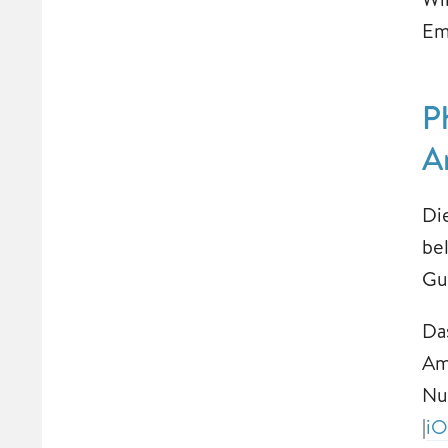
Emp
P
A
Di
be
Gu
Da
Am
Nu
|
iO