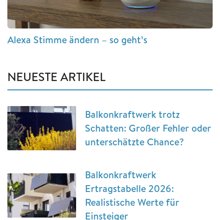
Alexa Stimme ändern – so geht’s
NEUESTE ARTIKEL
Balkonkraftwerk trotz
Schatten: Großer Fehler oder
unterschätzte Chance?
Balkonkraftwerk
Ertragstabelle 2026:
Realistische Werte für
Einsteiger