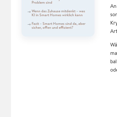
Problem sind
An
Wenn das Zuhause mitdenkt – was
so
KI in Smart Homes wirklich kann
Kr
Fazit – Smart Homes sind da, aber
sicher, offen und effizient?
Ar
Wä
ma
ba
od