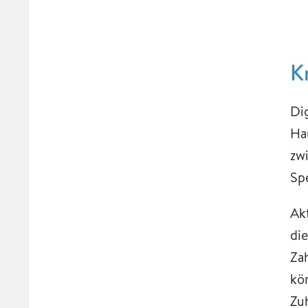
K
Di
Ha
zw
Sp
Ak
di
Za
kö
Zuh