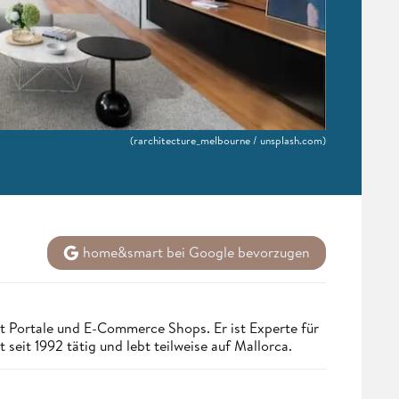
(rarchitecture_melbourne / unsplash.com)
home&smart bei Google bevorzugen
t Portale und E-Commerce Shops. Er ist Experte für
seit 1992 tätig und lebt teilweise auf Mallorca.