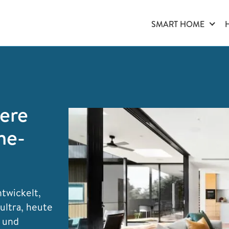
SMART HOME
tere
me-
twickelt,
ultra, heute
g und