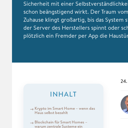
Sicherheit mit einer Selbstverständlichkeit
schon beängstigend wirkt. Der Traum vo
Zuhause klingt großartig, bis das System st
der Server des Herstellers spinnt oder sc
plötzlich ein Fremder per App die Haustür
24.
INHALT
Krypto im Smart Home – wenn das
Haus selbst bezahlt
Blockchain für Smart Homes –
warum zentrale Systeme ein