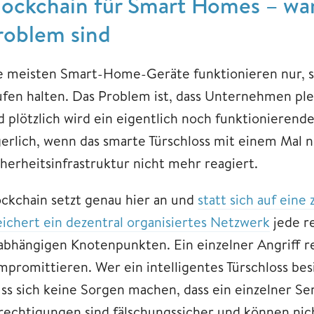
lockchain für Smart Homes – wa
roblem sind
e meisten Smart-Home-Geräte funktionieren nur, so
ufen halten. Das Problem ist, dass Unternehmen pl
d plötzlich wird ein eigentlich noch funktionierend
gerlich, wenn das smarte Türschloss mit einem Mal 
cherheitsinfrastruktur nicht mehr reagiert.
ockchain setzt genau hier an und
statt sich auf eine
eichert ein dezentral organisiertes Netzwerk
jede re
abhängigen Knotenpunkten. Ein einzelner Angriff re
promittieren. Wer ein intelligentes Türschloss besitz
ss sich keine Sorgen machen, dass ein einzelner Serv
rechtigungen sind fälschungssicher und können nich