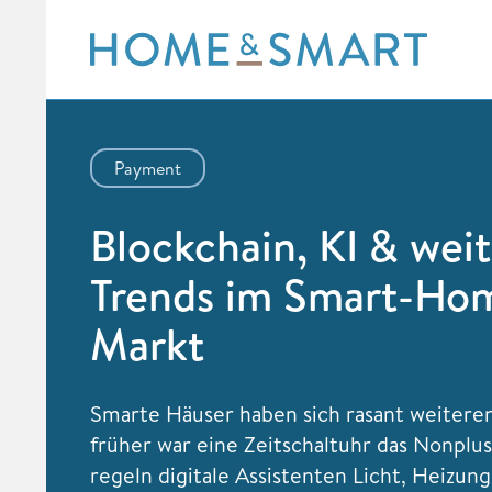
Skip
to
content
Payment
Blockchain, KI & wei
Trends im Smart-Ho
Markt
Smarte Häuser haben sich rasant weiteren
früher war eine Zeitschaltuhr das Nonplus
regeln digitale Assistenten Licht, Heizun