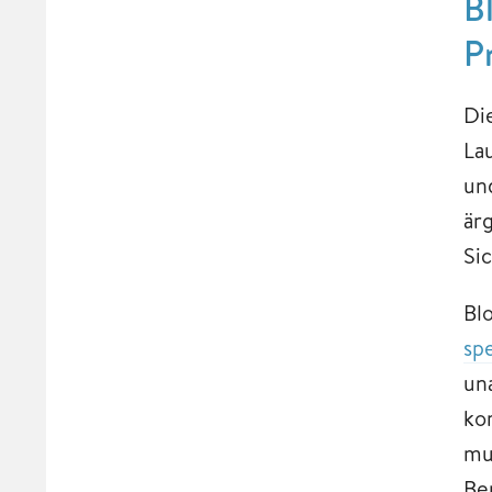
B
P
Di
La
un
är
Si
Bl
sp
un
kom
mu
Be