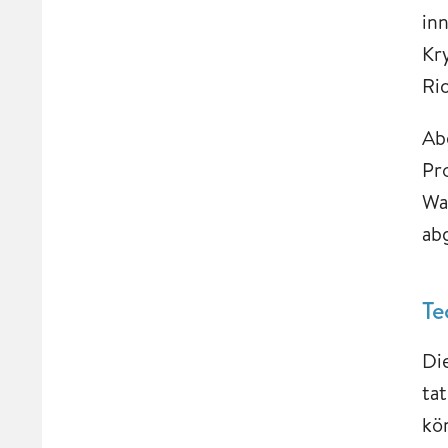
in
Kr
Ri
Ab
Pr
Wa
ab
Te
Di
ta
kö