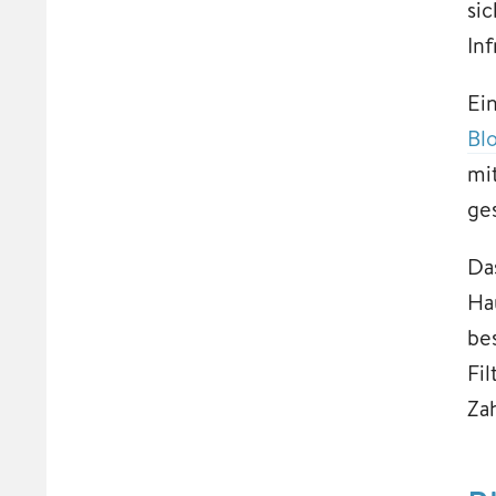
si
In
Ei
Blo
mi
ge
Da
Ha
be
Fil
Za