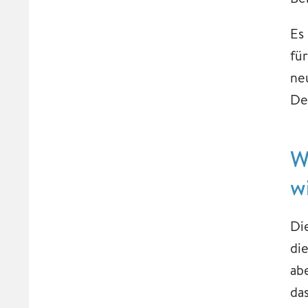
Es 
fü
ne
De
W
w
Di
die
abe
da