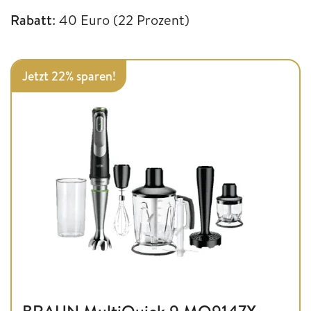
Rabatt
: 40 Euro (22 Prozent)
Jetzt 22% sparen!
BRAUN MultiQuick 9 MQ9147X