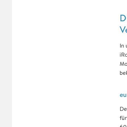
D
V
In
iR
Mo
be
eu
De
fü
60