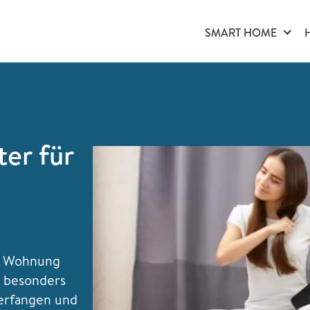
SMART HOME
er für
er Wohnung
h besonders
verfangen und