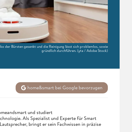
ko der Bürsten gesenkt und die Reinigung lässt sich problemlos, sowie
gründlich durchführen.
(yta / Adobe Stock)
home&smart bei Google bevorzugen
homeandsmart und studiert
hnologie. Als Spezialist und Experte für Smart
utsprecher, bringt er sein Fachwissen in präzise