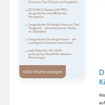
Haare im Test Check und Vergleich
ECOVACS Deebot N8 PRO –
Saugroboter mit effizienter
Navigation
Saugroboter für lange Haare im Test
Vergleich – die technischen Daten
im Überblick
Saugroboter für lange Haare – die
wichtigsten Kriterien beim Kauf
eufy RoboVac 15C MAX –
preiswertes Modell für kleinere
Wohnungen
D
≡
Alle Inhalte anzeigen
K
We
au