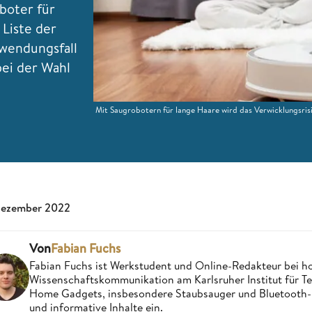
boter für
 Liste der
wendungsfall
bei der Wahl
Mit Saugrobotern für lange Haare wird das Verwicklungsrisi
Dezember 2022
Von
Fabian Fuchs
Fabian Fuchs ist Werkstudent und Online-Redakteur bei 
Wissenschaftskommunikation am Karlsruher Institut für Tec
Home Gadgets, insbesondere Staubsauger und Bluetooth-La
und informative Inhalte ein.