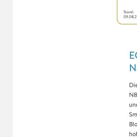
Stand:
09.08.
E
N
Di
N8
un
Sm
Bl
ho