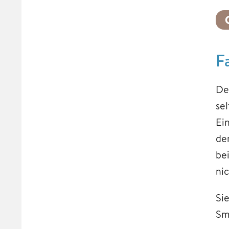
F
De
se
Ei
de
be
ni
Si
Sm