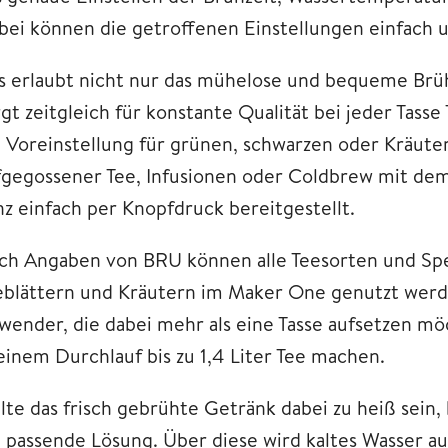
bei können die getroffenen Einstellungen einfach 
s erlaubt nicht nur das mühelose und bequeme Brüh
gt zeitgleich für konstante Qualität bei jeder Tass
e Voreinstellung für grünen, schwarzen oder Kräute
fgegossener Tee, Infusionen oder Coldbrew mit d
nz einfach per Knopfdruck bereitgestellt.
ch Angaben von BRU können alle Teesorten und Spez
eblättern und Kräutern im Maker One genutzt werde
wender, die dabei mehr als eine Tasse aufsetzen 
 einem Durchlauf bis zu 1,4 Liter Tee machen.
llte das frisch gebrühte Getränk dabei zu heiß sein
e passende Lösung. Über diese wird kaltes Wasser a