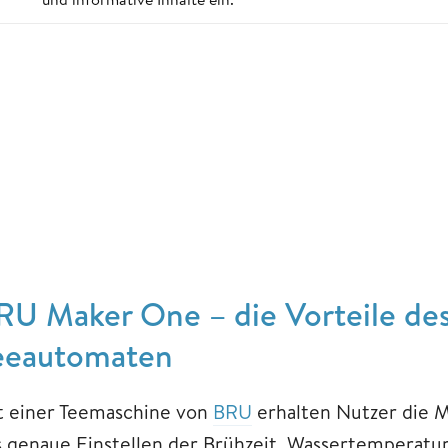
RU Maker One – die Vorteile des 
eeautomaten
t einer Teemaschine von
BRU
erhalten Nutzer die M
s genaue Einstellen der Brühzeit, Wassertemperat