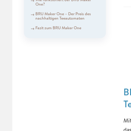
One?
BRU Maker One – Der Preis des
nachhaltigen Teeautomaten
Fazit zum BRU Maker One
B
T
Mi
da