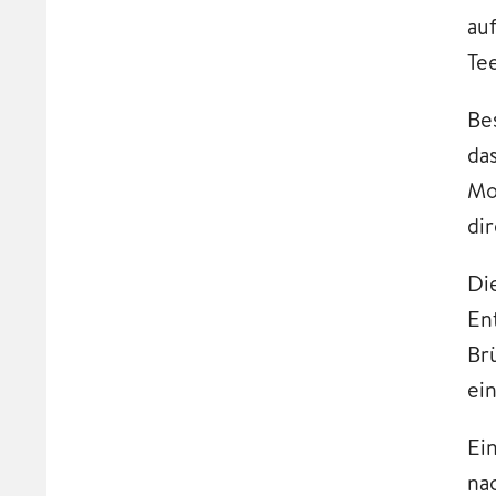
au
Te
Be
da
Mo
dir
Di
En
Br
ei
Ei
na