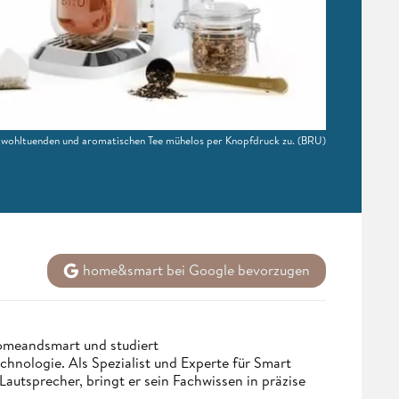
wohltuenden und aromatischen Tee mühelos per Knopfdruck zu.
(BRU)
home&smart bei Google bevorzugen
homeandsmart und studiert
hnologie. Als Spezialist und Experte für Smart
utsprecher, bringt er sein Fachwissen in präzise