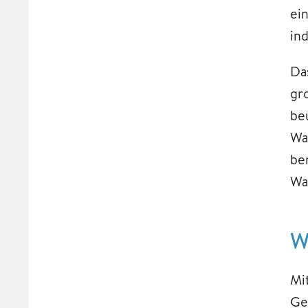
ei
in
Da
gr
be
Wa
be
Wa
W
Mi
Ge