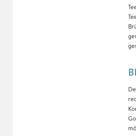
Te
Te
Br
ge
ge
B
De
re
Ko
Go
mö