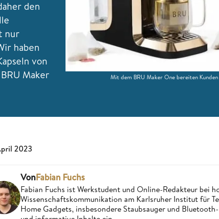
daher den
lle
t nur
Wir haben
Kapseln von
r BRU Maker
Mit dem BRU Maker One bereiten Kunden 
April 2023
Von
Fabian Fuchs
Fabian Fuchs ist Werkstudent und Online-Redakteur bei 
Wissenschaftskommunikation am Karlsruher Institut für Tec
Home Gadgets, insbesondere Staubsauger und Bluetooth-La
und informative Inhalte ein.