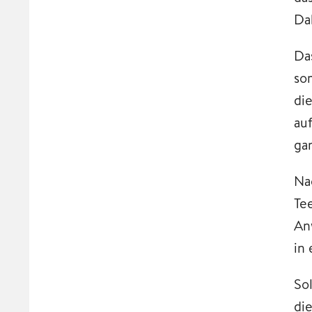
Da
Da
sor
di
au
ga
Na
Te
An
in
So
di