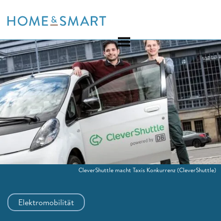
Skip
to
content
CleverShuttle macht Taxis Konkurrenz
(CleverShuttle)
Elektromobilität