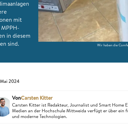
Klimaanlagen
ere
sonen mit
e MPPH-
en in diesem
en sind.
Wir haben die Comf
 Mai 2024
Von
Carsten Kitter
Carsten Kitter ist Redakteur, Journalist und Smart Home
Medien an der Hochschule Mittweida verfügt er über ein f
und moderne Technologien.