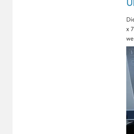
Ü
Di
x 
we