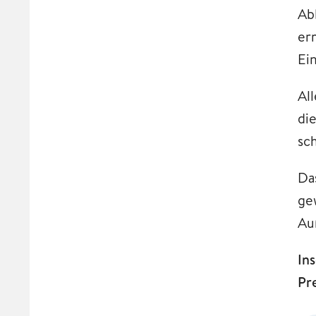
Ab
er
Ei
Al
di
sc
Da
ge
Au
In
Pr