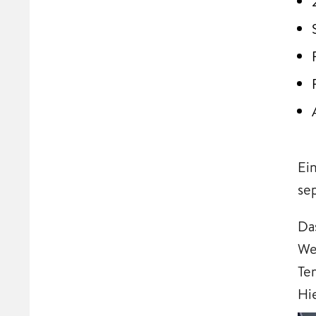
Ei
se
Das
We
Te
Hi