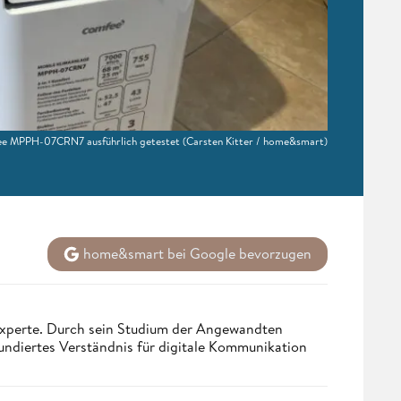
ee MPPH-07CRN7 ausführlich getestet
(Carsten Kitter / home&smart)
home&smart bei Google bevorzugen
 Experte. Durch sein Studium der Angewandten
undiertes Verständnis für digitale Kommunikation