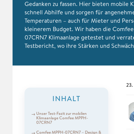
Gedanken zu fassen. Hier bieten mobile 
schnell Abhilfe und sorgen für angenehm
Temperaturen – auch für Mieter und Per
kleinerem Budget. Wir haben die Comfe
07CRN7 Klimaanlage getestet und verrat
Testbericht, wo ihre Stärken und Schwäch
23.
INHALT
Unser Test-Fazit zur mobilen
Klimaanlage Comfee MPPH-
07CRN7
Comfee MPPH-07CRN7 – Design &