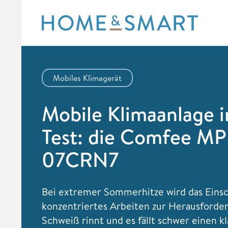
Skip
to
content
Mobiles Klimagerät
Mobile Klimaanlage 
Test: die Comfee M
07CRN7
Bei extremer Sommerhitze wird das Einsc
konzentriertes Arbeiten zur Herausforde
Schweiß rinnt und es fällt schwer einen k