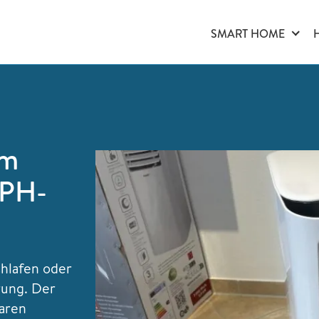
SMART HOME
im
PPH-
hlafen oder
rung. Der
laren