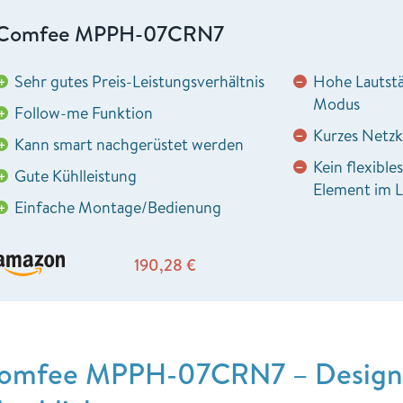
Comfee MPPH-07CRN7
Sehr gutes Preis-Leistungsverhältnis
Hohe Lautstä
+
−
Modus
Follow-me Funktion
+
Kurzes Netzk
−
Kann smart nachgerüstet werden
+
Kein flexible
−
Gute Kühlleistung
+
Element im 
Einfache Montage/Bedienung
+
190,28
€
omfee MPPH-07CRN7 – Design 