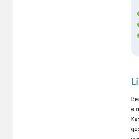
L
Be
ei
Ka
ge
wa