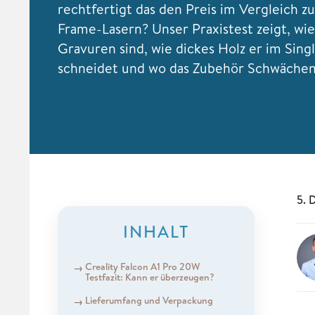
rechtfertigt das den Preis im Vergleich z
Frame-Lasern? Unser Praxistest zeigt, wie
Gravuren sind, wie dickes Holz er im Sing
schneidet und wo das Zubehör Schwächen 
5. 
INHALT
Creality Falcon A1 Pro 20W
Testfazit: Kann er überzeugen?
Lieferumfang und Verpackung