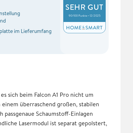
SEHR GUT
nstellung
90/100 Punkte • 12/2025
rnd
latte im Lieferumfang
 es sich beim Falcon A1 Pro nicht um
n einem überraschend großen, stabilen
rch passgenaue Schaumstoff-Einlagen
ndliche Lasermodul ist separat gepolstert,