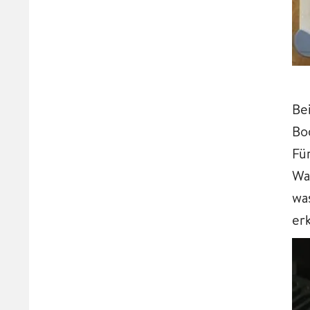
Be
Bo
Fü
Wa
wa
er