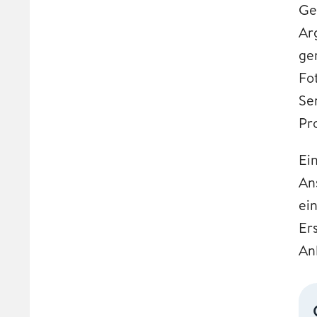
Ge
Ar
ge
Fo
Se
Pr
Ei
An
ei
Er
An