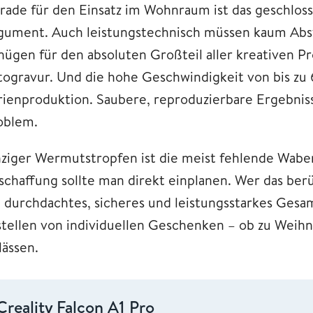
rade für den Einsatz im Wohnraum ist das geschlos
gument. Auch leistungstechnisch müssen kaum Abs
nügen für den absoluten Großteil aller kreativen P
togravur. Und die hohe Geschwindigkeit von bis zu
rienproduktion. Saubere, reproduzierbare Ergebniss
oblem.
nziger Wermutstropfen ist die meist fehlende Wabe
schaffung sollte man direkt einplanen. Wer das berü
n durchdachtes, sicheres und leistungsstarkes Gesam
stellen von individuellen Geschenken – ob zu Weihn
lässen.
Creality Falcon A1 Pro