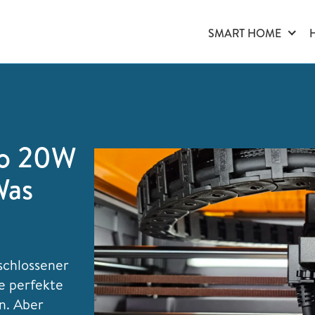
SMART HOME
ro 20W
Was
schlossener
ie perfekte
n. Aber