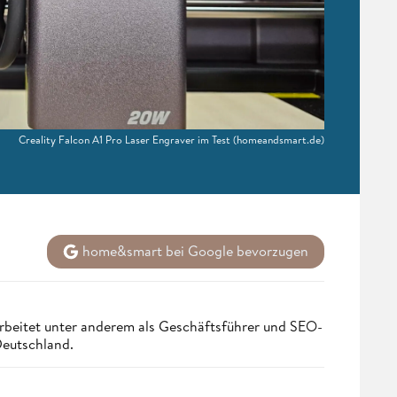
Creality Falcon A1 Pro Laser Engraver im Test
(homeandsmart.de)
home&smart bei Google bevorzugen
rbeitet unter anderem als Geschäftsführer und SEO-
Deutschland.