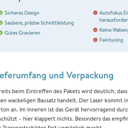
Sicheres Design
Autofokus Ei
+
−
herausforde
Saubere, präzise Schnittleistung
+
Keine Wabenp
−
Gutes Gravieren
+
Feintuning
−
ieferumfang und Verpackung
reits beim Eintreffen des Pakets wird deutlich, dass
nen wackeligen Bausatz handelt. Der Laser kommt i
rton an. Im Inneren ist das Gerät hervorragend du
schützt – hier klappert nichts. Besonders das empfi
s Transportschäden fast unmöglich macht.