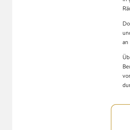
Rä
Do
un
an
Üb
Be
vo
du