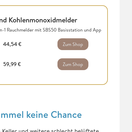
nd Kohlenmonoxidmelder
in-1 Rauchmelder mit SBS50 Basisstation und App
44,54
€
Zum Shop
59,99
€
Zum Shop
himmel keine Chance
Keller und weitere schlecht belüftete