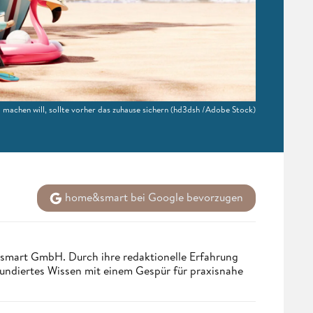
machen will, sollte vorher das zuhause sichern
(hd3dsh /Adobe Stock)
home&smart bei Google bevorzugen
ndsmart GmbH. Durch ihre redaktionelle Erfahrung
fundiertes Wissen mit einem Gespür für praxisnahe