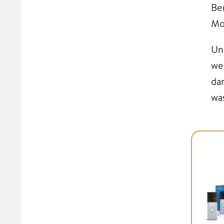
Be
Mo
Un
we
da
wa