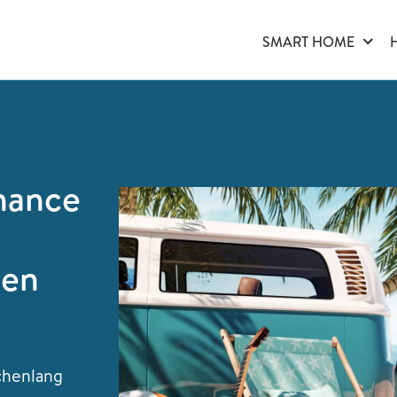
SMART HOME
hance
den
chenlang