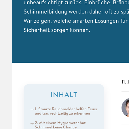
unbeaufsichtigt zurück. Einbrüche, Bränd
Schimmelbildung werden daher oft zu spä
Wir zeigen, welche smarten Lösungen fü
Sicherheit sorgen können.
11.
INHALT
1. Smarte Rauchmelder helfen Feuer
und Gas rechtzeitig zu erkennen
2. Mit einem Hygrometer hat
Schimmel keine Chance