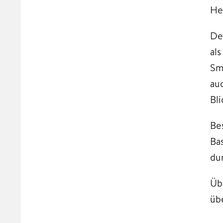
He
De
al
Sm
au
Bli
Be
Ba
du
Üb
üb