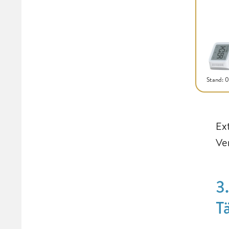
Stand: 
Ex
Ve
3
T