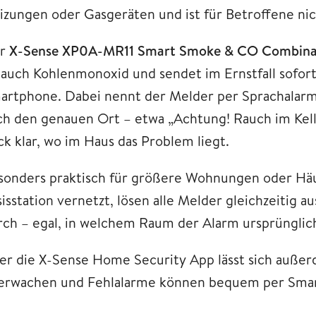
izungen oder Gasgeräten und ist für Betroffene ni
r
X-Sense XP0A-MR11 Smart Smoke & CO Combina
s auch Kohlenmonoxid und sendet im Ernstfall sofor
artphone. Dabei nennt der Melder per Sprachalarm 
ch den genauen Ort – etwa „Achtung! Rauch im Kelle
ck klar, wo im Haus das Problem liegt.
sonders praktisch für größere Wohnungen oder Häu
sisstation vernetzt, lösen alle Melder gleichzeitig
rch – egal, in welchem Raum der Alarm ursprünglic
er die X-Sense Home Security App lässt sich außerd
erwachen und Fehlalarme können bequem per Sma