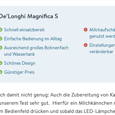
De’Longhi Magnifica S
Schnell einsatzbereit
Milchaufsch
+
−
genutzt wer
Einfache Bedienung im Alltag
+
Einstellunge
−
Ausreichend großes Bohnenfach
+
veränderbar
und Wassertank
Schönes Design
+
Günstiger Preis
+
ch damit nicht genug: Auch die Zubereitung von Ka
 unserem Test sehr gut. Hierfür ein Milchkännchen m
m Bedienfeld drücken und sobald das LED-Lämpc