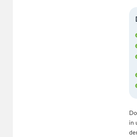
Do
in
de