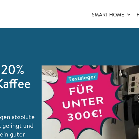
SMART HOME
a 20%
Kaffee
rgen absolute
t gelingt und
 ein guter