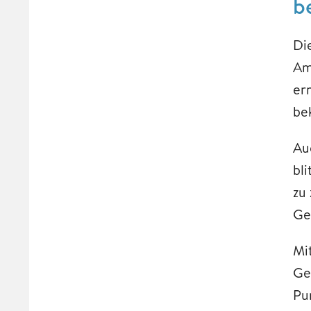
be
Di
Am
er
be
Au
bl
zu
Ge
Mi
Ge
Pu