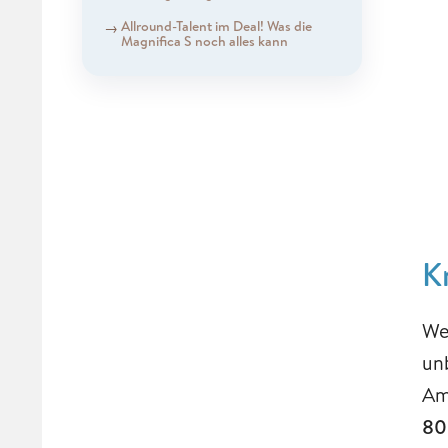
Allround-Talent im Deal! Was die
Magnifica S noch alles kann
K
We
un
Am
80