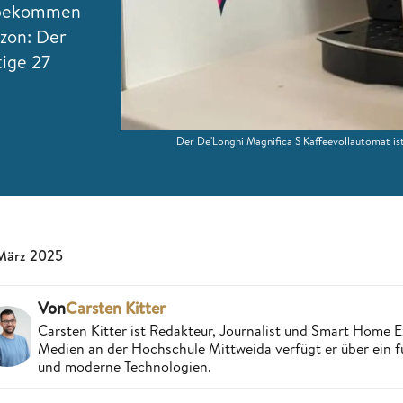
n bekommen
azon: Der
tige 27
Der De'Longhi Magnifica S Kaffeevollautomat is
 März 2025
Von
Carsten Kitter
Carsten Kitter ist Redakteur, Journalist und Smart Home
Medien an der Hochschule Mittweida verfügt er über ein f
und moderne Technologien.