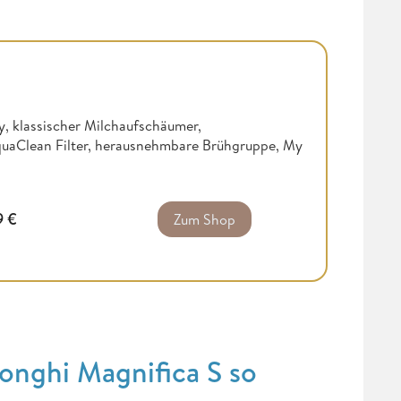
ay, klassischer Milchaufschäumer,
quaClean Filter, herausnehmbare Brühgruppe, My
9
€
Zum Shop
Longhi Magnifica S so