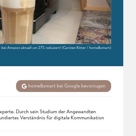
t bei Amazon aktuell um 27% reduziert!
(Carsten Kitter / home&smart)
home&smart bei Google bevorzugen
 Experte. Durch sein Studium der Angewandten
undiertes Verständnis für digitale Kommunikation