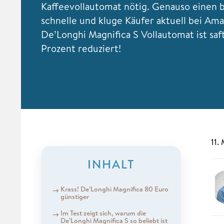
Kaffeevollautomat nötig. Genauso eine
schnelle und kluge Käufer aktuell bei Am
De’Longhi Magnifica S Vollautomat ist saf
Prozent reduziert!
11.
INHALT
Krass! De’Longhi Magnifica 80 Euro
günstiger
Im Test zeigt sich, warum die
De’Longhi Magnifica S so beliebt ist