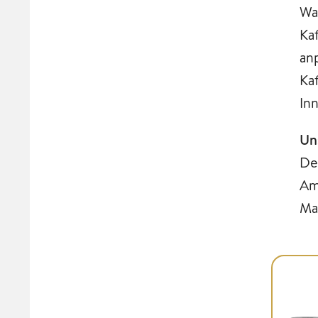
Wa
Ka
an
Ka
In
Un
De
Am
Ma