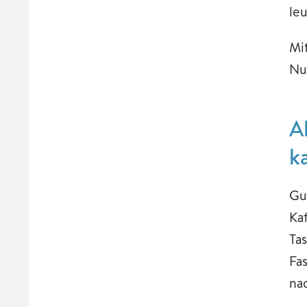
le
Mi
Nu
A
k
Gu
Ka
Ta
Fa
na