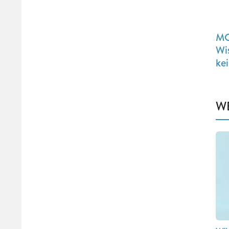
MO
Wi
kei
W