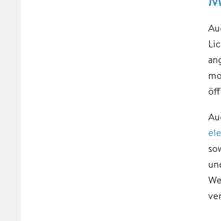
Auc
Li
an
mo
öf
Au
el
so
un
We
ve