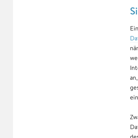
S
Ein
Da
nä
we
In
an
ge
ei
Zw
Da
de