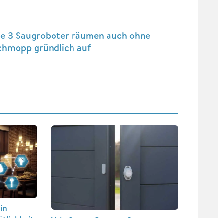
se 3 Saugroboter räumen auch ohne
chmopp gründlich auf
in