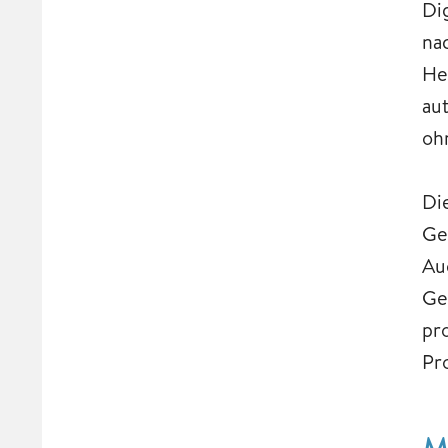
Di
na
He
au
oh
Di
Ge
Au
Ge
pr
Pr
M