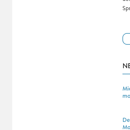
Sp
N
Mi
mo
De
Mo