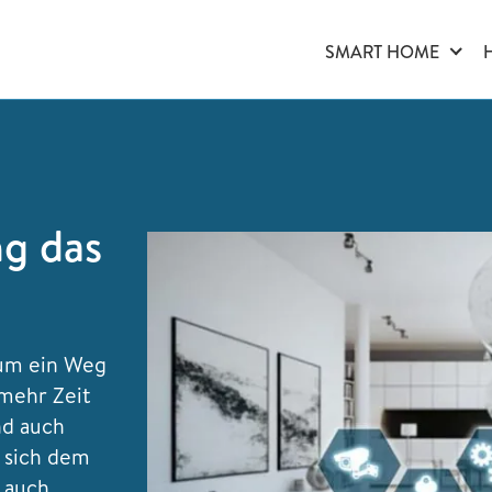
SMART HOME
ng das
kaum ein Weg
mehr Zeit
nd auch
 sich dem
h auch