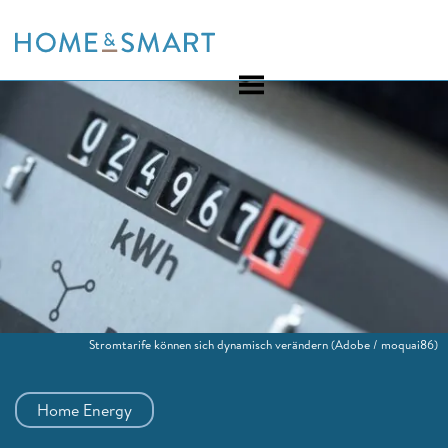
Skip
to
content
Stromtarife können sich dynamisch verändern
(Adobe / moquai86)
Home Energy